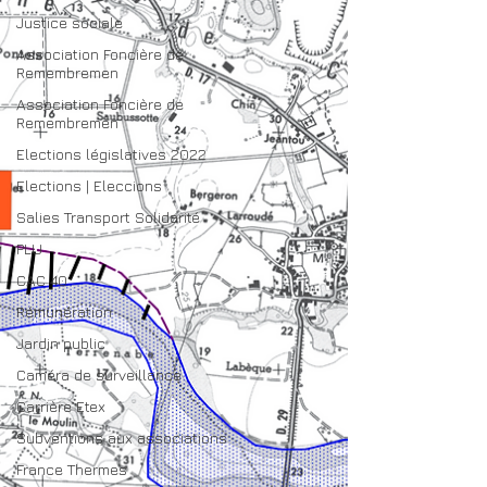
Justice sociale
Association Foncière de
Remembremen
Association Foncière de
Remembremen
Elections législatives 2022
Elections | Eleccions
Salies Transport Solidarité
PLU
CAC 40
Rémunération
Jardin public
Caméra de surveillance
Carrière Etex
Subventions aux associations
France Thermes