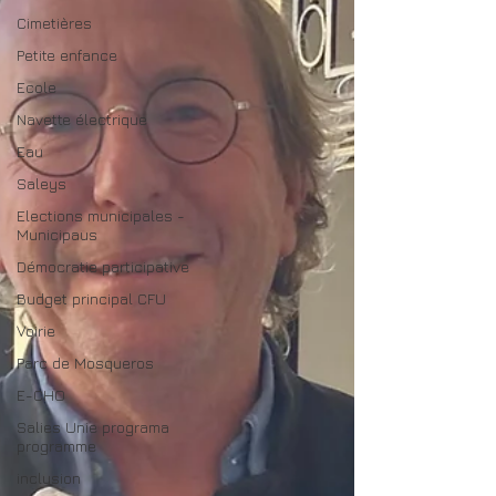
Cimetières
Petite enfance
Ecole
Navette électrique
Eau
Saleys
Elections municipales -
Municipaus
Démocratie participative
Budget principal CFU
Voirie
Parc de Mosqueros
E-CHO
Salies Unie programa
programme
inclusion