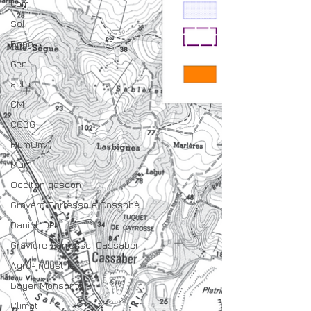
Com
Sol
Bono
Gen
actu
CM
CCBG
HumUm
Mun
Occitan gascon
Gravèra Carressa e Cassabè
Daniel-DPL
Gravière Carresse-Cassaber
Agro-industrie
Bayer Monsanto
Climat