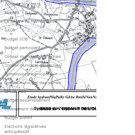
Zone de rencontre
Mobilité
La Sèga = Le Pain de Sucre
SAUR
Budget DOB
Budget participatif
Conseil municipal des jeunes
Conseil municipal des jeunes
Commissions municipales
Conseil municipal des jeunes
CM Jeunes
Budget assainissement
Lotissement de Coulomme
Budget primitif
Elections législatives
anticipées24