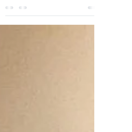
d’Oloron. Une consultation électronique est
organisée, depuis le 13/04/26 et jusqu’au
13/07/26, pour la Carrière de graves
alluvionnaires à ciel ouvert sur le Gave
d'Oloron. Serpent de Gave 🐉 Sèrp de Gave.
Simplifions et faisons fi de l'avis de la
population ? C'est une consultation
électronique. Pas une enquête publique. Le
public est tellement connecté. Aucune
fracture ou résistance n