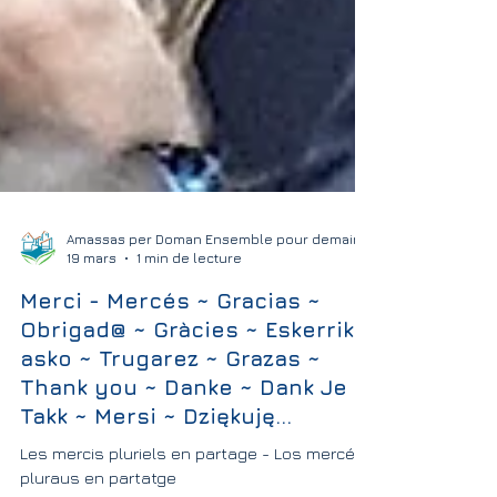
Amassas per Doman Ensemble pour demain
19 mars
1 min de lecture
Merci - Mercés ~ Gracias ~
Obrigad@ ~ Gràcies ~ Eskerrik
asko ~ Trugarez ~ Grazas ~
Thank you ~ Danke ~ Dank Je ~
Takk ~ Mersi ~ Dziękuję...