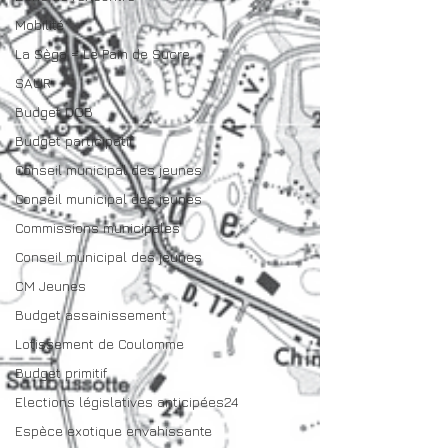
Mobilité
La Sèga = Le Pain de Sucre
SAUR
Budget DOB
Budget participatif
Conseil municipal des jeunes
Conseil municipal des jeunes
Commissions municipales
Conseil municipal des jeunes
CM Jeunes
Budget assainissement
Lotissement de Coulomme
Budget primitif
Elections législatives anticipées24
Espèce exotique envahissante