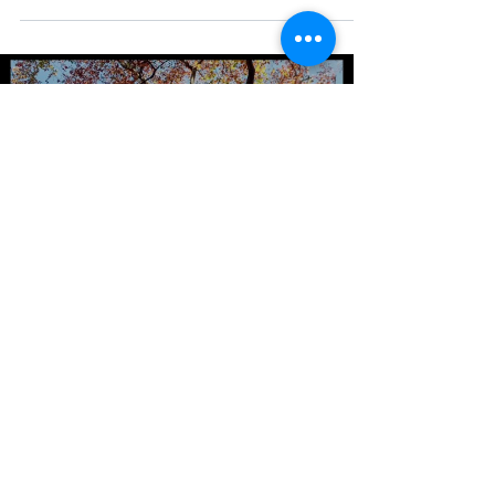
Comunicat de premsa Lenga occitana e
Cultura bearnesa | Communiqué de presse
Langue occitane et Culture béarnaise.
Load video
Amassas per Doman Ensemble pour demain
6 mars
1 min de lecture
Programa audiò SALIES UNIE