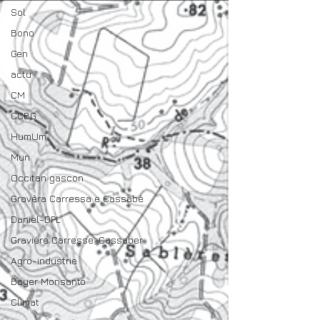
Sol
Bono
Gen
actu
CM
CCBG
HumUm
Mun
Occitan gascon
Gravèra Carressa e Cassabè
Daniel-DPL
Gravière Carresse-Cassaber
Agro-industrie
Bayer Monsanto
Climat