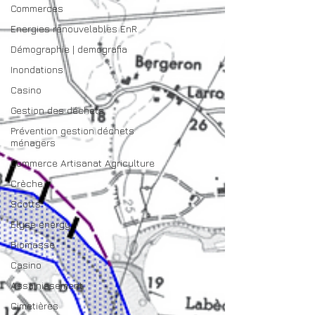
Commerces
Energies renouvelables EnR
Démographie | demografia
Inondations
Casino
Gestion des déchets
Prévention gestion déchets
ménagers
Commerce Artisanat Agriculture
Crèche
Scotts
Elyse energy
Biomasse
Casino
Assainissement
Cimetières