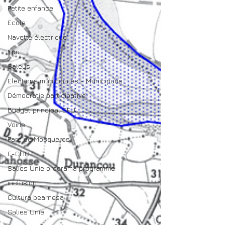
Petite enfance
Ecole
Navette électrique
Eau
Saleys
Elections municipales - Municipaus
Démocratie participative
Budget principal CFU
Voirie
Parc de Mosqueros
E-CHO
Salies Unie programa programme
inclusion
Cultura bearnesa
Salies Unie