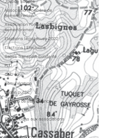
Justice sociale
Association Foncière de
Remembremen
Association Foncière de
Remembremen
Elections législatives 2022
Elections | Eleccions
Salies Transport Solidarité
PLU
CAC 40
Rémunération
Jardin public
Caméra de surveillance
Carrière Etex
Subventions aux associations
France Thermes
Zone de rencontre