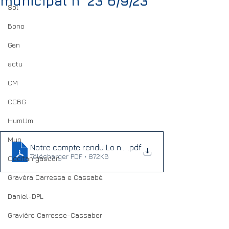
municipal n° 23 6/9/23
Sol
Bono
Gen
actu
CM
CCBG
HumUm
Mun
Notre compte rendu Lo noste compte rendu 06_09_2
.pdf
Télécharger PDF • 872KB
Occitan gascon
Gravèra Carressa e Cassabè
Daniel-DPL
Gravière Carresse-Cassaber