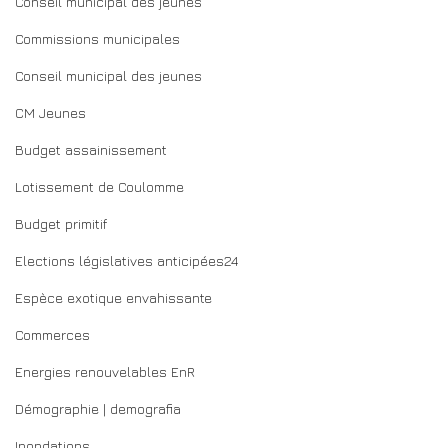
Conseil municipal des jeunes
Commissions municipales
Conseil municipal des jeunes
CM Jeunes
Budget assainissement
Lotissement de Coulomme
Budget primitif
Elections législatives anticipées24
Espèce exotique envahissante
Commerces
Energies renouvelables EnR
Démographie | demografia
Inondations