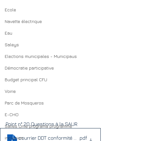
Ecole
Navette électrique
Eau
Saleys
Elections municipales - Municipaus
Démocratie participative
Budget principal CFU
Voirie
Parc de Mosqueros
E-CHO
Point n° 20 Questions à la SAUR
Salies Unie programa programme
inclusion
courrier DDT conformité Salies 2021-1
.pdf