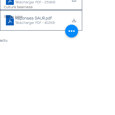
Télécharger PDF • 259KB
Cultura bearnesa
Salies Unie
Réponses SAUR
.pdf
Télécharger PDF • 402KB
actu
CM
Bono
Voir tout
Posts récents