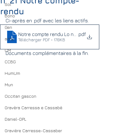
n° 21 Notre compte-
Sol
rendu
Bono
Ci-après en .pdf avec les liens actifs. 
Gen
.pdf
actu
Télécharger PDF • 178KB
CM
Documents complémentaires à la fin.
CCBG
HumUm
Mun
Occitan gascon
Gravèra Carressa e Cassabè
Daniel-DPL
Gravière Carresse-Cassaber