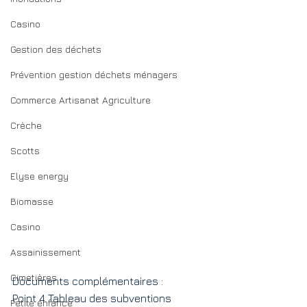
Casino
Gestion des déchets
Prévention gestion déchets ménagers
Commerce Artisanat Agriculture
Crèche
Scotts
Elyse energy
Biomasse
Casino
Assainissement
Cimetières
Documents complémentaires :
Point 4 Tableau des subventions
Petite enfance