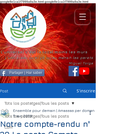
google8e1ca1f7999a9a3e.html
google8e1ca1f7999a9a3e.html
L'universel c'est le local moins les murs
L'universau qu'ei çò locau mensh las parets
Miguel Torga
Partager | Har saber
S'inscrire
Post
Tots los postatges|Tous les posts
Ensemble pour demain | Amassas per doman
Tots los postatges|Tous les posts
5 avr. 2023
Notre compte-rendu n°
Com