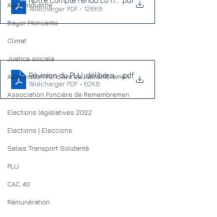
Notre compte rendu Lo noste compte rendu 23_03_202
.pdf
Agro-industrie
Télécharger PDF • 126KB
Bayer Monsanto
Climat
Justice sociale
Révision du PLU_délibération 23_03_23
.pdf
Association Foncière de Remembremen
Télécharger PDF • 62KB
Association Foncière de Remembremen
Elections législatives 2022
Elections | Eleccions
Salies Transport Solidarité
PLU
CAC 40
Rémunération