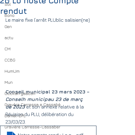
20 Lo noste Compte
Sol
rendut
Bono
Le maire fixe l’arrêt PLUblic salisien(ne) 
Gen
actu
CM
CCBG
HumUm
Mun
Conseil municipal 23 mars 2023 – 
Occitan gascon
Conselh municipau 23 de març 
Gravèra Carressa e Cassabè
de 2023 
et son annexe relative à la 
Révision du PLU, délibération du 
Daniel-DPL
23/03/23.
Gravière Carresse-Cassaber