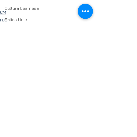
Cultura bearnesa
CM
Salies Unie
PLU
actu
Voir tout
Posts récents