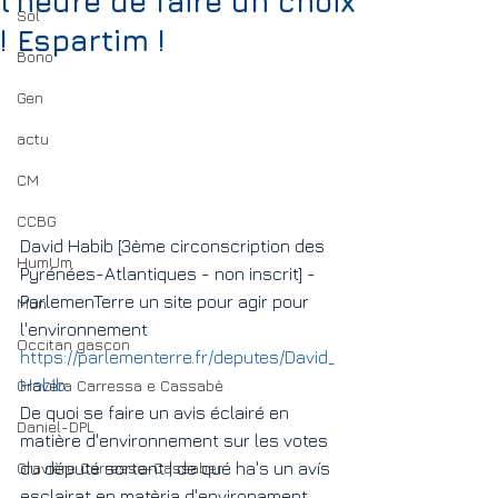
l’heure de faire un choix
Sol
! Espartim !
Bono
Gen
actu
CM
CCBG
David Habib [3ème circonscription des 
HumUm
Pyrénées-Atlantiques - non inscrit] - 
ParlemenTerre un site pour agir pour 
Mun
l'environnement
Occitan gascon
https://parlementerre.fr/deputes/David_
Habib
Gravèra Carressa e Cassabè
De quoi se faire un avis éclairé en 
Daniel-DPL
matière d'environnement sur les votes 
du député sortant | de qué ha's un avís 
Gravière Carresse-Cassaber
esclairat en matèria d'environament 