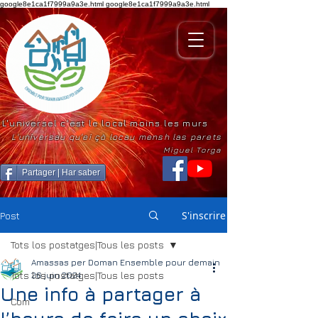
google8e1ca1f7999a9a3e.html
google8e1ca1f7999a9a3e.html
L'universel c'est le local moins les murs
L'universau qu'ei çò locau mensh las parets
Miguel Torga
Partager | Har saber
S'inscrire
Post
Tots los postatges|Tous les posts
Amassas per Doman Ensemble pour demain
Tots los postatges|Tous les posts
26 juin 2024
Une info à partager à
Com