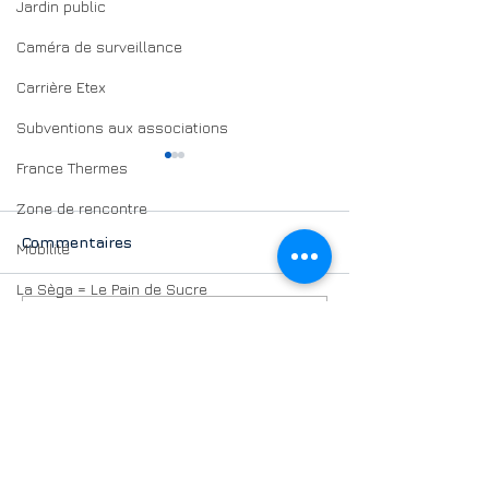
Jardin public
Caméra de surveillance
Carrière Etex
Subventions aux associations
France Thermes
Zone de rencontre
Commentaires
Mobilité
La Sèga = Le Pain de Sucre
Et si le sortant était
Elections légis
Rédigez un commentaire...
SAUR
de sortie ? | E si
Quauques expl
Budget DOB
viravam pagina ?
Partie 1
Budget participatif
Conseil municipal des jeunes