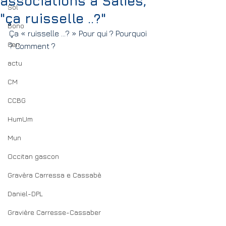
associations à Salies,
Sol
"ça ruisselle ..?"
Bono
Ça « ruisselle …? » Pour qui ? Pourquoi 
Gen
? Comment ? 
actu
CM
CCBG
HumUm
Mun
Occitan gascon
Gravèra Carressa e Cassabè
Daniel-DPL
Gravière Carresse-Cassaber