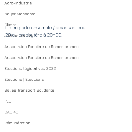
Agro-industrie
Bayer Monsanto
Climat
On en parle ensemble / amassas jeudi 
20 au presbytère à 20h00.
Justice sociale
Association Foncière de Remembremen
Association Foncière de Remembremen
Elections législatives 2022
Elections | Eleccions
Salies Transport Solidarité
PLU
CAC 40
Rémunération