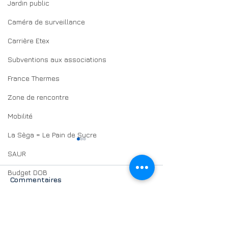
Jardin public
Caméra de surveillance
Carrière Etex
Subventions aux associations
France Thermes
Zone de rencontre
Mobilité
La Sèga = Le Pain de Sucre
SAUR
Budget DOB
Commentaires
Budget participatif
Conseil municipal des jeunes
Merci - Mercés ~
Meeting SALIE
Rédigez un commentaire...