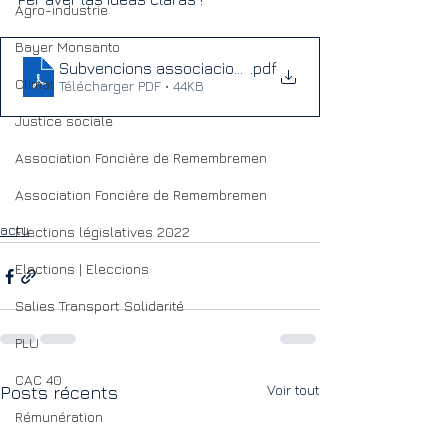
Agro-industrie
Bayer Monsanto
Subvencions associacions comparatiu
.pdf
Climat
Télécharger PDF • 44KB
Justice sociale
Association Foncière de Remembremen
Association Foncière de Remembremen
actu
Elections législatives 2022
Elections | Eleccions
Salies Transport Solidarité
PLU
CAC 40
Voir tout
Posts récents
Rémunération