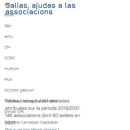
Salias, ajudas a las 
Sol
associacions
Bono
Gen
actu
CM
CCBG
HumUm
Mun
Occitan gascon
Gravèra Carressa e Cassabè
Tableau récapitulatif des aides 
attribuées sur la période 2019/2021.
Daniel-DPL
146 associations dont 60 aidées en 
Gravière Carresse-Cassaber
2021.
Per aver las ideas claras !