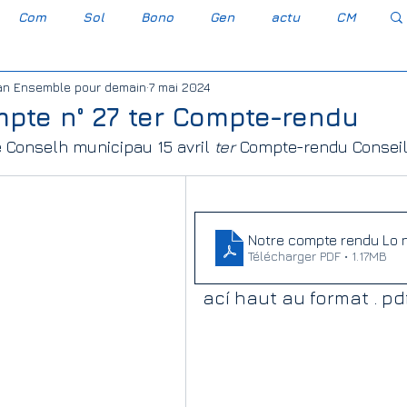
Com
Sol
Bono
Gen
actu
CM
n Ensemble pour demain
7 mai 2024
Occitan gascon
Gravèra Carressa e Cassabè
pte n° 27 ter Compte-rendu
Conselh municipau 15 avril 
ter
 Compte-rendu Conseil
esse-Cassaber
Agro-industrie
Bayer Monsanto
Association Foncière de Remembremen
Notre compte rendu Lo n
Télécharger PDF • 1.17MB
ací haut au format . pd
embremen
Elections législatives 2022
s Transport Solidarité
PLU
CAC 40