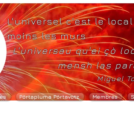
L'universel c'est le local
moins les murs
L'universau qu'ei çò lo
mensh las par
Miguel T
es
Pòrtapluma Pòrtavotz
Membres
S