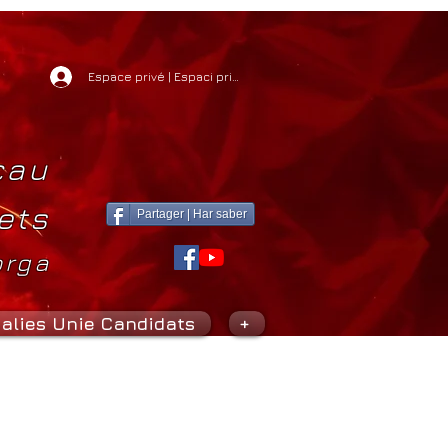
Espace privé | Espaci privat
cau
ets
Partager | Har saber
orga
alies Unie Candidats
+