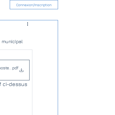
Connexion/Inscription
 municipal
oste compte rendu 15_04_2024 _ Vote du Budget Primitif 2024
.pdf
f ci-dessus