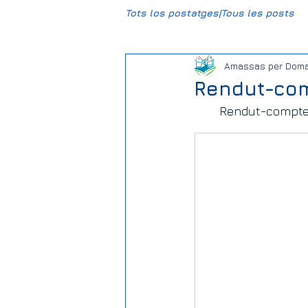
Tots los postatges|Tous les posts
Amassas per Doma
CCBG
HumUm
Mun
Rendut-com
Rendut-compte 
Daniel-DPL
Gravière Carr
Climat
Justice sociale
Association Foncière de Rem
Elections | Eleccions
Salie