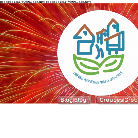
google8e1ca1f7999a9a3e.html
google8e1ca1f7999a9a3e.html
Blog|Blòg
Groupes|Grop