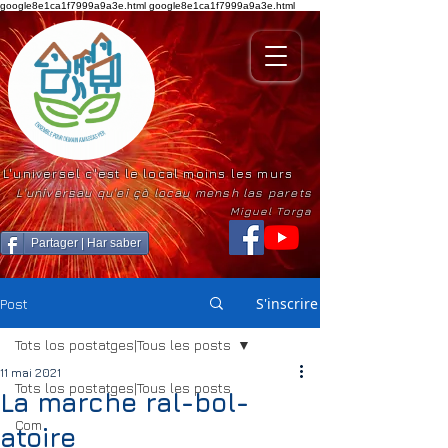
google8e1ca1f7999a9a3e.html
google8e1ca1f7999a9a3e.html
L'universel c'est le local moins les murs
L'universau qu'ei çò locau mensh las parets
Miguel Torga
Partager | Har saber
S'inscrire
Post
Tots los postatges|Tous les posts
11 mai 2021
Tots los postatges|Tous les posts
La marche ral-bol-
Com
atoire