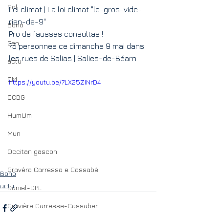
Sol
Lei climat | La loi climat "le-gros-vide-
rien-de-9"
Bono
Pro de faussas consultas !
Gen
75 personnes ce dimanche 9 mai dans 
les rues de Salias | Salies-de-Béarn
actu
CM
https://youtu.be/7LX25ZINrD4
CCBG
HumUm
Mun
Occitan gascon
Gravèra Carressa e Cassabè
Bono
actu
Daniel-DPL
Gravière Carresse-Cassaber