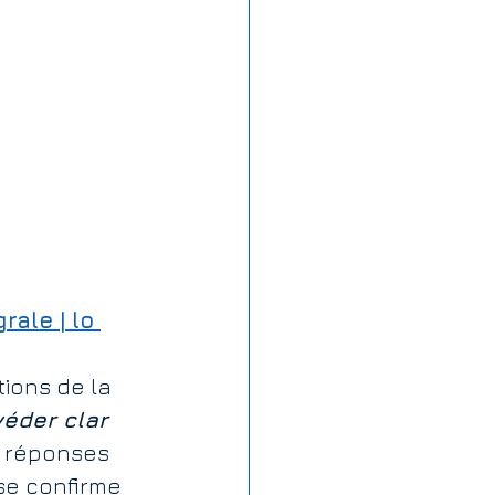
grale | lo 
ions de la 
véder clar 
s réponses 
se confirme 