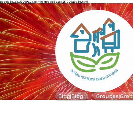
google8e1ca1f7999a9a3e.html
google8e1ca1f7999a9a3e.html
Blog|Blòg
Groupes|Grop