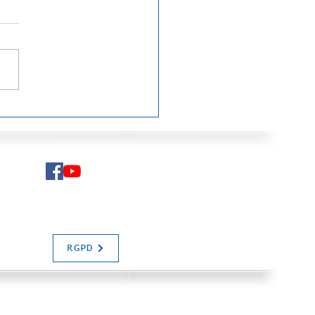
ting SALIES UNIE
3/2026 APLEC
man
N SALIAS
RGPD