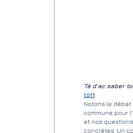
Rémunération
Jardin publ
Subventions aux associations
Tà d'ac saber to
tot
)
Notons le débat 
commune pour l'a
et nos questions
concrètes. Un co