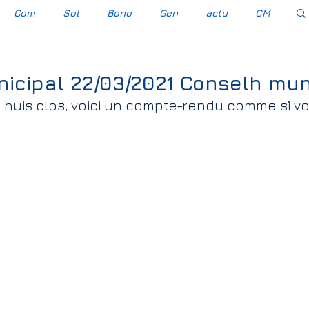
Com
Sol
Bono
Gen
actu
CM
Occitan gascon
Gravèra Carressa e Cassabè
nicipal 22/03/2021 Conselh mu
 huis clos, voici un compte-rendu comme si vou
esse-Cassaber
Agro-industrie
Bayer Monsanto
Association Foncière de Remembremen
embremen
Elections législatives 2022
s Transport Solidarité
PLU
CAC 40