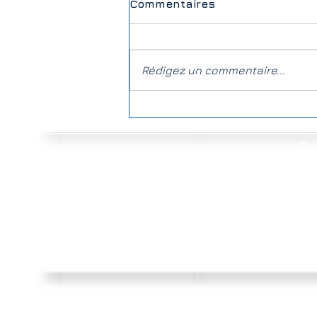
Commentaires
Rédigez un commentaire...
Serpent de Gave 🐉 Sèrp
de Gave
En
Ensembl