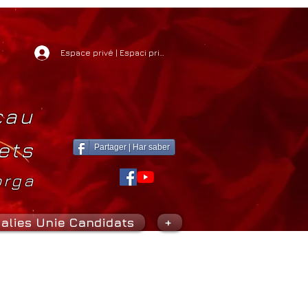
Espace privé | Espaci privat
cau
ets
Partager | Har saber
orga
alies Unie Candidats
+