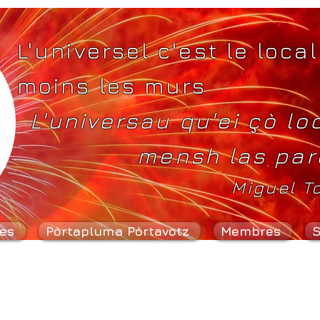
L'universel c'est le local
moins les murs
L'universau qu'ei çò lo
mensh las par
Miguel T
es
Pòrtapluma Pòrtavotz
Membres
S