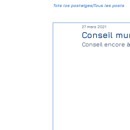
Tots los postatges|Tous les posts
27 mars 2021
CCBG
HumUm
Mun
Conseil mu
Conseil encore à
Daniel-DPL
Gravière Carr
Climat
Justice sociale
Association Foncière de Rem
Elections | Eleccions
Salie