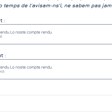
o temps de l'avisam-ns'i, ne sabem pas jame
 : 
rendu Lo noste compte rendu
.
 77KB
t :
rendu Lo noste compte rendu
.
 • 104KB