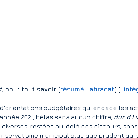
ic
Caméra de surveillance
Carrière Etex
France Thermes
t
, pour tout savoir (
résumé | abracat
) (
l'inté
d'orientations budgétaires qui engage les act
nnée 2021, hélas sans aucun chiffre, 
dur d'i 
 diverses, restées au-delà des discours, san
nservatisme municipal plus que prudent qui 