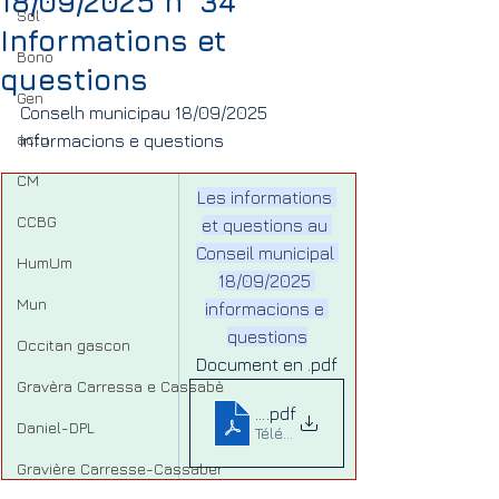
18/09/2025 n° 34
Sol
Informations et
Bono
questions
Gen
Conselh municipau 18/09/2025 
actu
informacions e questions
CM
Les informations 
CCBG
et questions au 
Conseil municipal 
HumUm
18/09/2025 
Mun
informacions e 
questions
Occitan gascon
Document en .pdf
Gravèra Carressa e Cassabè
Notre compte rendu Lo noste
.pdf
Daniel-DPL
Télécharger PDF • 147KB
Gravière Carresse-Cassaber