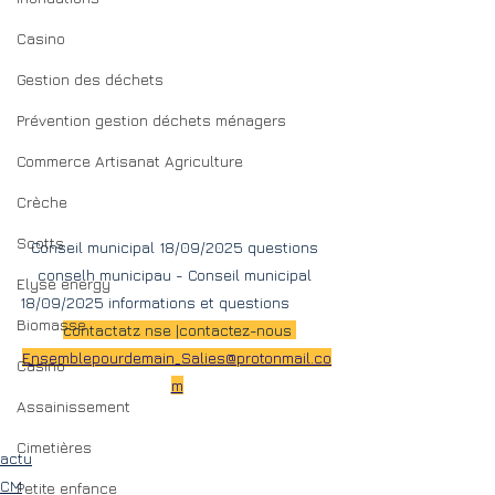
Casino
Gestion des déchets
Prévention gestion déchets ménagers
Commerce Artisanat Agriculture
Crèche
Scotts
Conseil municipal 18/09/2025 questions 
conselh municipau - Conseil municipal 
Elyse energy
18/09/2025 informations et questions          
Biomasse
contactatz nse |contactez-nous 
Ensemblepourdemain_Salies@protonmail.co
Casino
m
Assainissement
Cimetières
actu
CM
Petite enfance