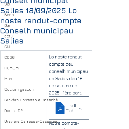
Conseil municipal
Sol
Salies 18/09/2025 Lo
Bono
noste rendut-compte
Gen
Conselh municipau
actu
Salias
CM
Lo noste rendut-
CCBG
compte deu 
HumUm
conselh municipau 
de Salias deu 18 
Mun
de seteme de 
Occitan gascon
2025 : 1èra part.
Gravèra Carressa e Cassabè
Notre compte rendu Lo noste
.pdf
Daniel-DPL
Télécharger PDF • 325KB
Gravière Carresse-Cassaber
Notre compte-