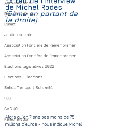
Extrait de l'interview 
Agro-industrie
de Michel Rodes
(5ème en partant de 
Bayer Monsanto
la droite)
Climat
Justice sociale
Association Foncière de Remembremen
Association Foncière de Remembremen
Elections législatives 2022
Elections | Eleccions
Salies Transport Solidarité
PLU
CAC 40
Alors qu'en 7 ans pas moins de 75 
Rémunération
millions d'euros - nous indique Michel 