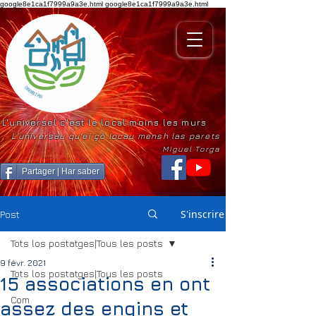
google8e1ca1f7999a9a3e.html
google8e1ca1f7999a9a3e.html
L'universel c'est le local moins les murs
L'universau qu'ei çò locau mensh las parets
Miguel Torga
Partager | Har saber
S'inscrire
Post
Tots los postatges|Tous les posts
9 févr. 2021
Tots los postatges|Tous les posts
15 associations en ont
Com
assez des engins et