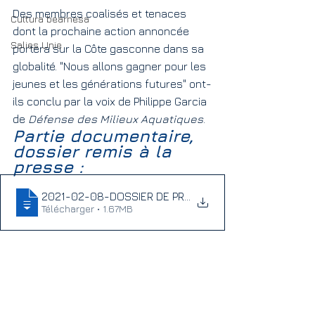
Des membres coalisés et tenaces 
Cultura bearnesa
dont la prochaine action annoncée 
Salies Unie
portera sur la Côte gasconne dans sa 
globalité. "Nous allons gagner pour les 
jeunes et les générations futures" ont-
ils conclu par la voix de Philippe Garcia 
de 
Défense des Milieux Aquatiques
.
Partie documentaire, 
dossier remis à la 
presse : 
2021-02-08-DOSSIER DE PRESSE- NAVARRENX
Télécharger • 1.67MB