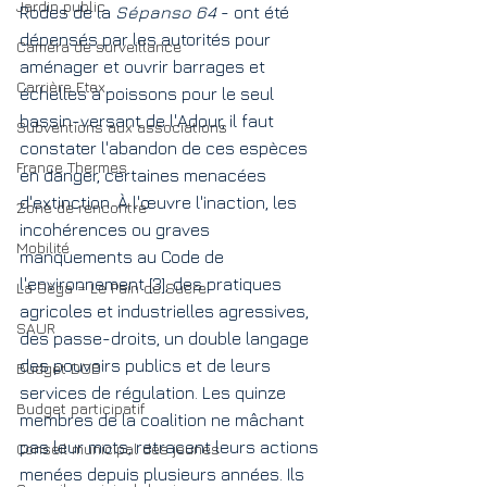
Jardin public
Rodes de la 
Sépanso 64
 - ont été 
dépensés par les autorités pour 
Caméra de surveillance
aménager et ouvrir barrages et 
Carrière Etex
échelles à poissons pour le seul 
bassin-versant de l'Adour, il faut 
Subventions aux associations
constater l'abandon de ces espèces 
France Thermes
en danger, certaines menacées 
d'extinction. À l'œuvre l'inaction, les 
Zone de rencontre
incohérences ou graves 
Mobilité
manquements au Code de 
l'environnement [3], des pratiques 
La Sèga = Le Pain de Sucre
agricoles et industrielles agressives, 
SAUR
des passe-droits, un double langage 
des pouvoirs publics et de leurs 
Budget DOB
services de régulation. Les quinze 
Budget participatif
membres de la coalition ne mâchant 
pas leur mots, retracent leurs actions 
Conseil municipal des jeunes
menées depuis plusieurs années. Ils 