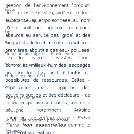
gestion de l'environnement "produit" 
Ecole
des terres lessivées, vidées de leur 
substance et empoisonnées au nom 
Navette électrique
d'une politique agricole commune 
Eau
absurde au service des "gros" et des 
Saleys
industriels de la chimie et des matières 
premières, aboutit à des eaux polluées, 
Elections municipales - Municipaus
lits des rivières dévastés, cours 
Démocratie participative
contrariés, milieux humides saccagés 
qui dans tous les cas tarit toutes les 
Budget principal CFU
possibilités de ressources. Celles - 
Voirie
importantes mais négligées des 
pouvoirs publics et des décideurs - de 
Parc de Mosqueros
la pêche sportive comprises, comme le 
E-CHO
souligne notamment Antoine 
Domenech de 
Salmo Tierra - Salva 
Salies Unie programa programme
Tierra
. 
Non essentielles
 comme la 
inclusion
culture et la création ?