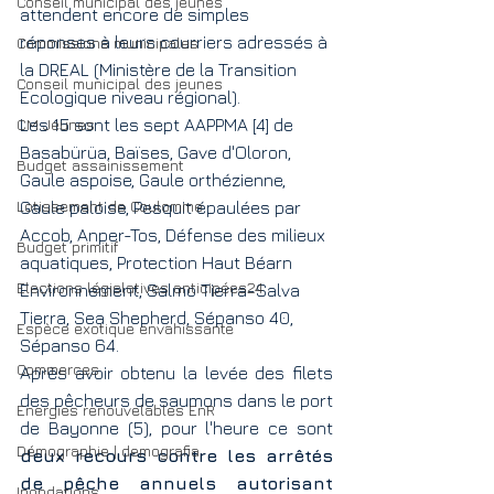
Conseil municipal des jeunes
attendent encore de simples 
réponses à leurs courriers adressés à 
Commissions municipales
la DREAL (Ministère de la Transition 
Conseil municipal des jeunes
Ecologique niveau régional).
CM Jeunes
Les 15 sont les sept AAPPMA [4] de 
Basabürüa, Baïses, Gave d'Oloron, 
Budget assainissement
Gaule aspoise, Gaule orthézienne, 
Lotissement de Coulomme
Gaule paloise, Pesquit épaulées par 
Accob, Anper-Tos, Défense des milieux 
Budget primitif
aquatiques, Protection Haut Béarn 
Elections législatives anticipées24
Environnement, Salmo Tierra-Salva 
Tierra, Sea Shepherd, Sépanso 40, 
Espèce exotique envahissante
Sépanso 64.
Commerces
Après avoir obtenu la levée des filets 
des pêcheurs de saumons dans le port 
Energies renouvelables EnR
de Bayonne (5), pour l'heure ce sont 
Démographie | demografia
deux recours contre les arrêtés 
de pêche annuels autorisant 
Inondations