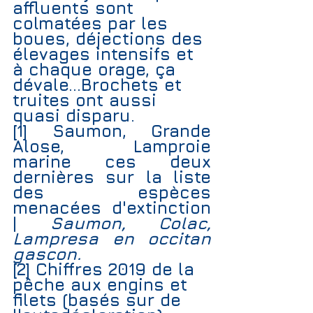
affluents sont 
colmatées par les  
boues, déjections des 
élevages intensifs et 
à chaque orage, ça 
dévale...Brochets et 
truites ont aussi 
quasi disparu. 
[1] Saumon, Grande 
Alose, Lamproie 
marine ces deux 
dernières sur la liste 
des espèces 
menacées d'extinction 
| 
Saumon, Colac, 
Lampresa en occitan 
gascon. 
[2] 
Chiffres 2019 de la 
pêche aux engins et 
filets (basés sur de 