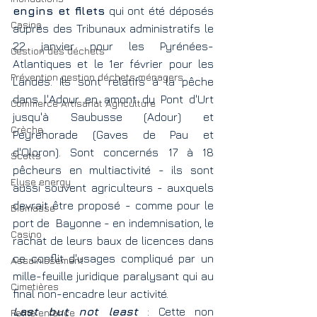
engins et filets
 qui ont été déposés
Casino
auprès des Tribunaux administratifs le 
22 janvier pour les Pyrénées-
Gestion des déchets
Atlantiques et le 1er février pour les 
Prévention gestion déchets ménagers
Landes. Ils sont relatifs à la pêche 
dans l'Adour en amont du Pont d'Urt 
Commerce Artisanat Agriculture
jusqu'à Saubusse (Adour) et 
Crèche
Peyrehorade (Gaves de Pau et 
d'Oloron). Sont concernés 17 à 18 
Scotts
pêcheurs en multiactivité - ils sont 
Elyse energy
aussi souvent agriculteurs - auxquels 
devrait être proposé - comme pour le 
Biomasse
port de  Bayonne - en indemnisation, le 
Casino
rachat de leurs baux de licences dans 
ce conflit d'usages compliqué par un 
Assainissement
mille-feuille juridique paralysant qui au 
Cimetières
final non-encadre leur activité.
Last but not least
 : Cette non 
Petite enfance