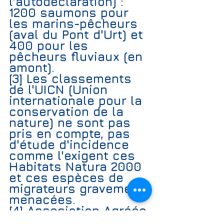
l'autodéclaration) : 
1200 saumons pour 
les marins-pêcheurs 
(aval du Pont d'Urt) et 
400 pour les 
pêcheurs fluviaux (en 
amont).
[3] Les 
classements 
de l'UICN
 (Union 
internationale pour la 
conservation de la 
nature) ne sont pas 
pris en compte, pas 
d'étude d'incidence 
comme l'exigent ces 
Habitats Natura 2000
et ces espèces de 
migrateurs gravement 
menacées.
[4] Association Agréée 
pour la Pêche et la 