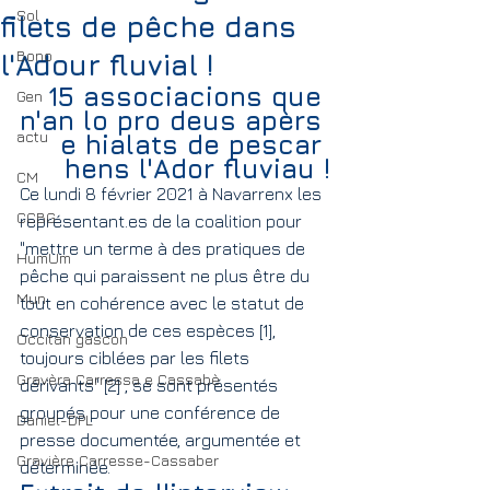
Sol
filets de pêche dans
Bono
l'Adour fluvial !
15 associacions que 
Gen
n'an lo pro deus apèrs 
actu
e hialats de pescar 
hens l'Ador fluviau !
CM
Ce lundi 8 février 2021 à Navarrenx les 
CCBG
représentant.es de la coalition pour 
"mettre un terme à des pratiques de 
HumUm
pêche qui paraissent ne plus être du 
Mun
tout en cohérence avec le statut de 
conservation de ces espèces [1], 
Occitan gascon
toujours ciblées par les filets 
Gravèra Carressa e Cassabè
dérivants" [2] , se sont présentés 
groupés pour une conférence de 
Daniel-DPL
presse documentée, argumentée et 
Gravière Carresse-Cassaber
déterminée.