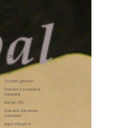
Com
Sol
Bono
Gen
actu
CM
CCBG
HumUm
Mun
Occitan gascon
Gravèra Carressa e
Cassabè
Daniel-DPL
Gravière Carresse-
Cassaber
Agro-industrie