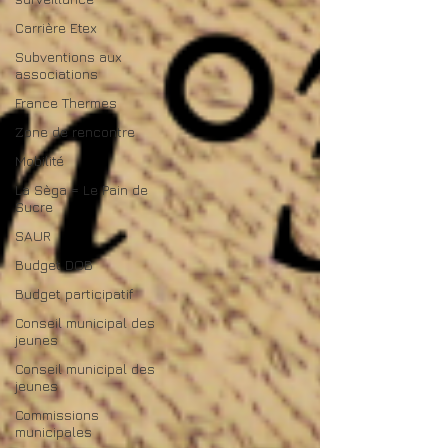
Carrière Etex
Subventions aux
associations
France Thermes
Zone de rencontre
Mobilité
La Sèga = Le Pain de
Sucre
SAUR
Budget DOB
Budget participatif
Conseil municipal des
jeunes
Conseil municipal des
jeunes
Commissions
municipales