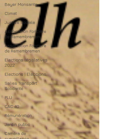
Bayer Monsanto
Climat
Justice sociale
Association Foncière
de Remembremen
Association Foncière
de Remembremen
Elections législatives
2022
Elections | Eleccions
Salies Transport
Solidarité
PLU
CAC 40
Rémunération
Jardin public
Caméra de
surveillance