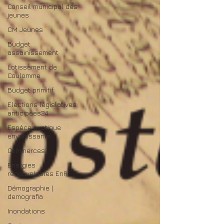
Conseil municipal des
jeunes
CM Jeunes
Budget
assainissement
Lotissement de
Coulomme
Budget primitif
Elections législatives
anticipées24
Espèce exotique
envahissante
Commerces
Energies
renouvelables EnR
Démographie |
demografia
Inondations