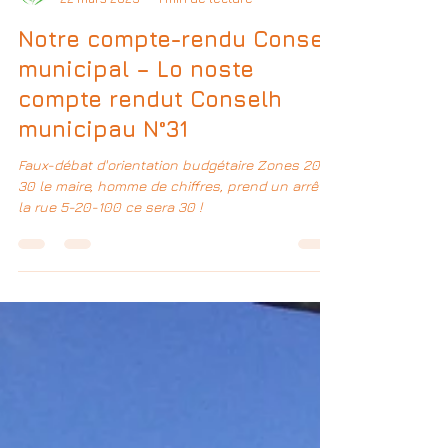
Amassas per Doman Ensemble pour demain
22 mars 2025
1 min de lecture
Notre compte-rendu Conseil
municipal – Lo noste
compte rendut Conselh
municipau N°31
Faux-débat d'orientation budgétaire Zones 20 et
30 le maire, homme de chiffres, prend un arrêté :
la rue 5-20-100 ce sera 30 !