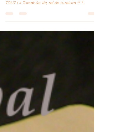
règne à Salies Son mantra : « Un point, c’est
TOUT ! » Tumahús 1èr, rei de turalura ** *
surnommé le roi des illusionnistes ** Entêté 1er,
roi de la blague