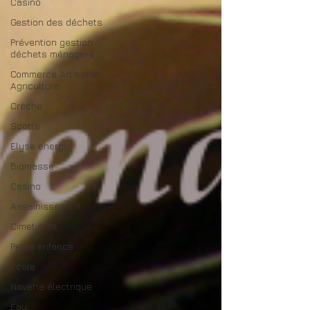
Casino
Gestion des déchets
Prévention gestion
déchets ménagers
Commerce Artisanat
Agriculture
Crèche
Scotts
Elyse energy
Biomasse
Casino
Assainissement
Cimetières
Petite enfance
Ecole
Navette électrique
Eau