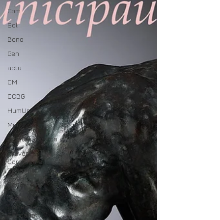
Com
Sol
Bono
Gen
actu
CM
CCBG
HumUm
Mun
Occitan gascon
Gravèra
Carressa e
Cassabè
Daniel-DPL
Gravière
Carresse-
Cassaber