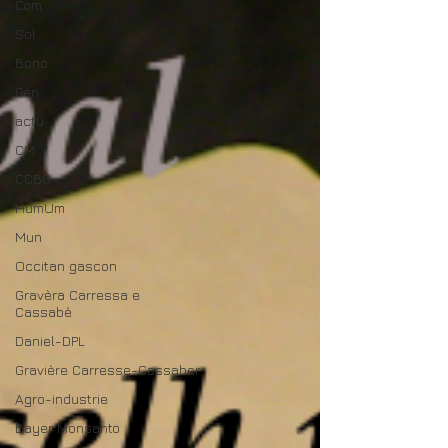
Com
Sol
Bono
Gen
actu
CM
CCBG
HumUm
Mun
Occitan gascon
Gravèra Carressa e
Cassabè
Daniel-DPL
Gravière Carresse-Cassaber
Agro-industrie
Bayer Monsanto