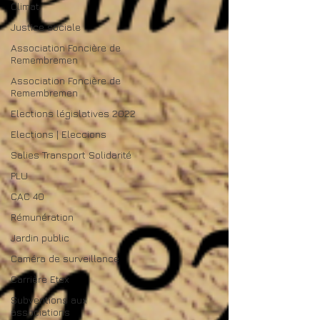
Climat
Justice sociale
Association Foncière de
Remembremen
Association Foncière de
Remembremen
Elections législatives 2022
Elections | Eleccions
Salies Transport Solidarité
PLU
CAC 40
Rémunération
Jardin public
Caméra de surveillance
Carrière Etex
Subventions aux
associations