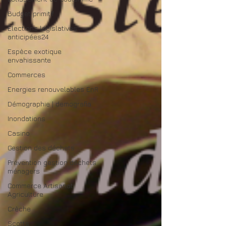
Budget primitif
Elections législatives
anticipées24
Espèce exotique
envahissante
Commerces
Energies renouvelables EnR
Démographie | demografia
Inondations
Casino
Gestion des déchets
Prévention gestion déchets
ménagers
Commerce Artisanat
Agriculture
Crèche
Scotts