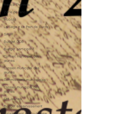
France Thermes
Zone de rencontre
Mobilité
La Sèga = Le Pain de Sucre
SAUR
Budget DOB
Budget participatif
Conseil municipal des
jeunes
Conseil municipal des
jeunes
Commissions municipales
Conseil municipal des
jeunes
CM Jeunes
Budget assainissement
Lotissement de Coulomme