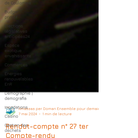
de Coulomme
Budget
primitif
Elections
législatives
anticipées24
Espèce
exotique
envahissante
Commerces
Energies
renouvelables
EnR
Démographie |
demografia
Inondations
Casino
Amassas per Doman Ensemble pour demain
7 mai 2024
1 min de lecture
Gestion des
déchets
Rendut-compte n° 27 ter