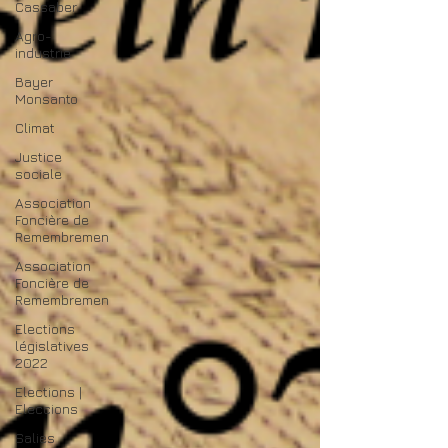
Cassaber
Agro-
industrie
Bayer
Monsanto
Climat
Justice
sociale
Association
Foncière de
Remembremen
Association
Foncière de
Remembremen
Elections
législatives
2022
Elections |
Eleccions
Salies