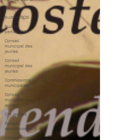
SAUR
Budget DOB
Budget
participatif
Conseil
municipal des
jeunes
Conseil
municipal des
jeunes
Commissions
municipales
Conseil
municipal des
jeunes
CM Jeunes
Budget
assainissement
Lotissement