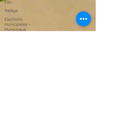
Eau
Saleys
Elections
municipales -
Municipaus
Démocratie
participative
Budget
principal CFU
Voirie
Parc de
Mosqueros
E-CHO
Salies Unie
programa
programme
inclusion
Cultura
bearnesa