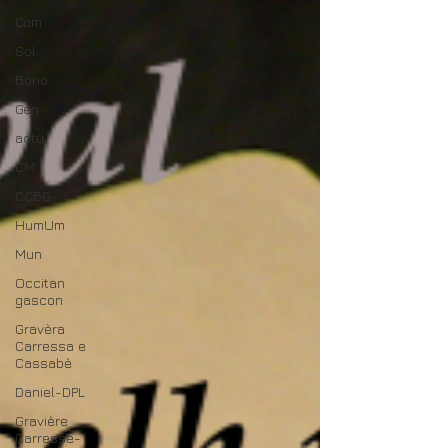
Com
Sol
Bono
Gen
actu
CM
CCBG
HumUm
Mun
Occitan
gascon
Gravèra
Carressa e
Cassabè
Daniel-DPL
Gravière
Carresse-