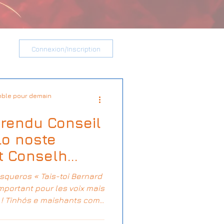
Connexion/Inscription
ble pour demain
rendu Conseil
Lo noste
t Conselh
queros « Tais-toi Bernard
important pour les voix mais
t ! Tinhós e maishants com
échants comme la gale !