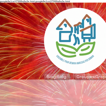
google8e1ca1f7999a9a3e.html
google8e1ca1f7999a9a3e.html
Blog|Blòg
Groupes|Grop