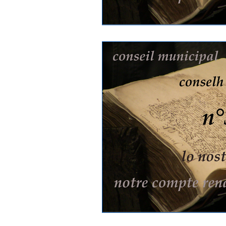
Elections | Eleccions
Salies 
Jardin public
Caméra de surv
Subventions aux associations