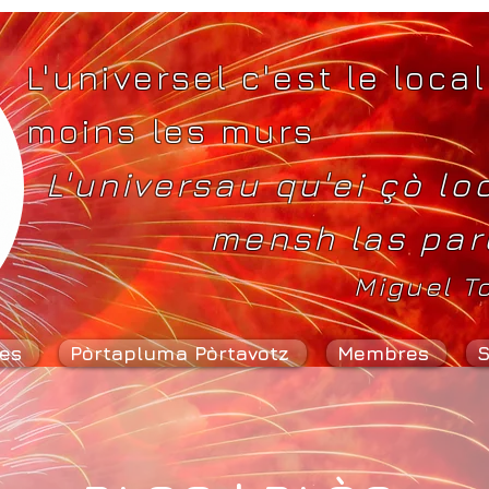
L'universel c'est le local
moins les murs
L'universau qu'ei çò lo
mensh las par
Miguel T
es
Pòrtapluma Pòrtavotz
Membres
S