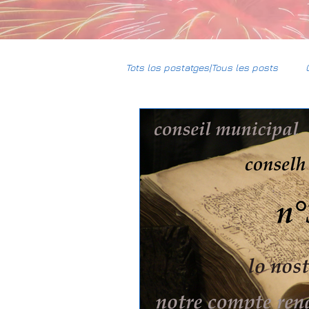
Tots los postatges|Tous les posts
CCBG
HumUm
Mun
Daniel-DPL
Gravière Carres
Climat
Justice sociale
Association Foncière de Rememb