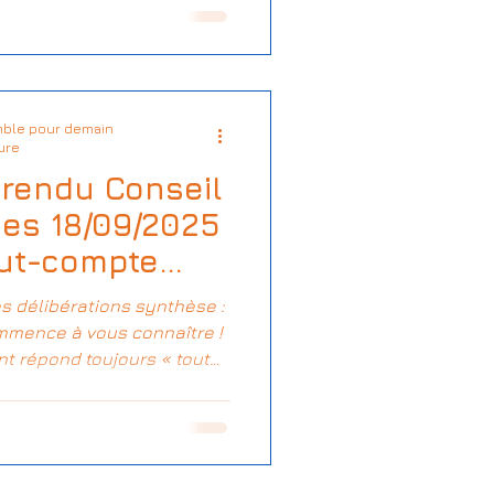
ble pour demain
ture
rendu Conseil
ies 18/09/2025
dut-compte
cipau Salias
mmence à vous connaître !
nt répond toujours « tout
suite » … atau qu’ei e qu’ei
 quand il est ignorant il
 * c’est comme ça… et que