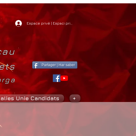
Espace privé | Espaci privat
cau
ets
Partager | Har saber
orga
alies Unie Candidats
+