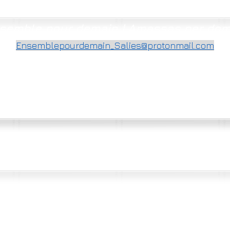
semble pour demain | Amassas per do
Ensemblepourdemain_Salies@protonmail.com
©2020-2026 per Ensemble pour demain | Amassas per doman Creat per DL
Fòtos Bernard B, Yves D, Joan Francés T, Alain T,... & Wikimedia commmons
e pour demain | Amassas per doman 81, rue carrèra St Martin 64270 SALIES DE BEAR
en vous connectant vous acceptez les conditions d'utilisation du site Ensemble pour demain
en ve connectar qu'acceptatz las condicions d'utilizacion deu site Amassas per doman
n° registre ass.
W642005741