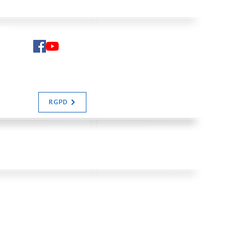
man
N SALIAS
RGPD