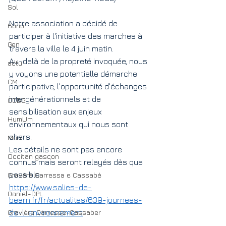
Sol
Notre association a décidé de 
Bono
participer à l'initiative des marches à 
Gen
travers la ville le 4 juin matin.
Au-delà de la propreté invoquée, nous 
actu
y voyons une potentielle démarche 
CM
participative, l'opportunité d'échanges 
intergénérationnels et de 
CCBG
sensibilisation aux enjeux 
HumUm
environnementaux qui nous sont 
chers.
Mun
Les détails ne sont pas encore 
Occitan gascon
connus mais seront relayés dès que 
possible.
Gravèra Carressa e Cassabè
https://www.salies-de-
Daniel-DPL
bearn.fr/fr/actualites/639-journees-
Gravière Carresse-Cassaber
de-l-environnement