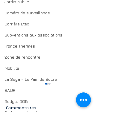
Jardin public
Caméra de surveillance
Carrière Etex
Subventions aux associations
France Thermes
Zone de rencontre
Mobilité
La Sèga = Le Pain de Sucre
SAUR
Budget DOB
Commentaires
Budget participatif
Conseil municipal des jeunes
Égarés sur les
Réduction des
Rédigez un commentaire...