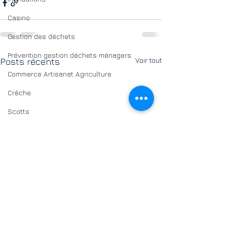
Casino
Gestion des déchets
Prévention gestion déchets ménagers
Voir tout
Posts récents
Commerce Artisanat Agriculture
Crèche
Scotts
Elyse energy
Biomasse
Casino
Assainissement
Cimetières
Petite enfance