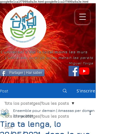
google8e1ca1f7999a9a3e.html
google8e1ca1f7999a9a3e.html
L'universel c'est le local moins les murs
L'universau qu'ei çò locau mensh las parets
Miguel Torga
Partager | Har saber
S'inscrire
Post
Tots los postatges|Tous les posts
Ensemble pour demain | Amassas per doman
Tots los postatges|Tous les posts
27 mai 2021
Tira ta lenga, lo
Com