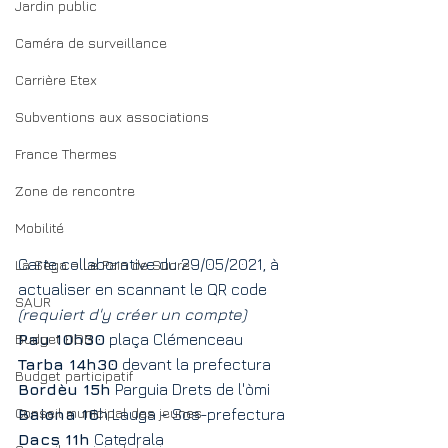
Jardin public
Caméra de surveillance
Carrière Etex
Subventions aux associations
France Thermes
Zone de rencontre
Mobilité
Carte collaborative du 29/05/2021, à 
La Sèga = Le Pain de Sucre
actualiser en scannant le QR code 
SAUR
(requiert d'y créer un compte)
Budget DOB
Pau 10h30
 plaça Clémenceau
Tarba 14h30
 devant la prefectura
Budget participatif
Bordèu 15h
 Parguia Drets de l'òmi
Conseil municipal des jeunes
Baiona 16
h Lauga - Sos-prefectura
Dacs 11h
 Catedrala