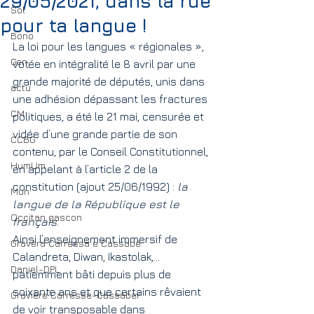
29/05/2021, dans la rue
Sol
pour ta langue !
Bono
La loi pour les langues « régionales », 
Gen
votée en intégralité le 8 avril par une 
grande majorité de députés, unis dans 
actu
une adhésion dépassant les fractures 
CM
politiques, a été le 21 mai, censurée et 
vidée d’une grande partie de son 
CCBG
contenu, par le Conseil Constitutionnel, 
HumUm
en appelant à l’article 2 de la 
constitution (ajout 25/06/1992) : 
la 
Mun
langue de la République est le 
Occitan gascon
français
. 
Ainsi l’enseignement immersif de 
Gravèra Carressa e Cassabè
Calandreta, Diwan, Ikastolak,... 
Daniel-DPL
patiemment bâti depuis plus de 
soixante ans et que certains rêvaient 
Gravière Carresse-Cassaber
de voir transposable dans 