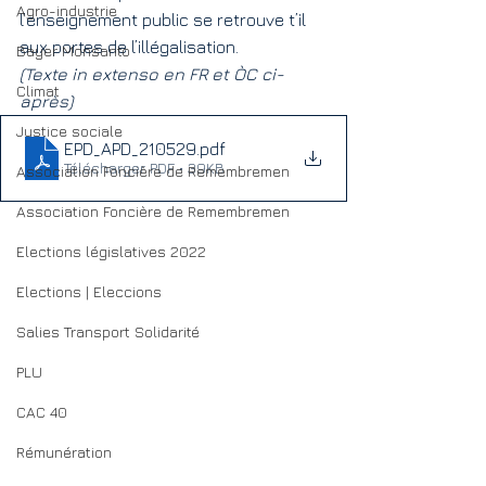
Agro-industrie
l’enseignement public se retrouve t’il 
aux portes de l’illégalisation.
Bayer Monsanto
(Texte in extenso en FR et ÒC ci-
Climat
après)
Justice sociale
EPD_APD_210529
.pdf
Télécharger PDF • 39KB
Association Foncière de Remembremen
Association Foncière de Remembremen
Elections législatives 2022
Elections | Eleccions
Salies Transport Solidarité
PLU
CAC 40
Rémunération