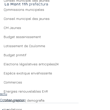
Conseil municipal des jeunes
Lo Mont 11h
 prefectura
Commissions municipales
...
Conseil municipal des jeunes
CM Jeunes
Budget assainissement
Lotissement de Coulomme
Budget primitif
Elections législatives anticipées24
Espèce exotique envahissante
Commerces
Energies renouvelables EnR
actu
Occitan gascon
Démographie | demografia
Inondations