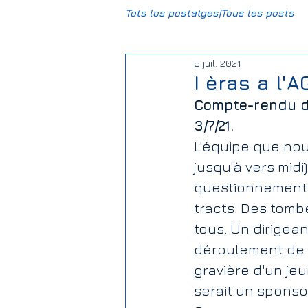
Tots los postatges|Tous les posts
5 juil. 2021
CCBG
HumUm
Mun
I èras a l'A
Compte-rendu de
Daniel-DPL
Gravière Carr
3/7/21. 
L'équipe que nous
jusqu'à vers mid
Climat
Justice sociale
questionnements.
tracts. Des tomb
tous. Un dirigea
Association Foncière de Rem
déroulement de 
gravière d'un jeu
Elections | Eleccions
Salie
serait un sponsor