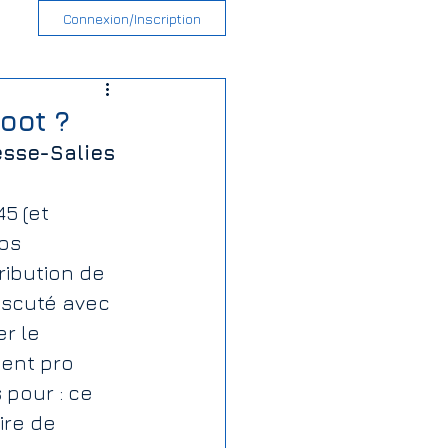
Connexion/Inscription
foot ?
esse-Salies 
5 (et 
os 
ibution de 
iscuté avec 
r le 
ent pro 
 pour : ce 
ire de 