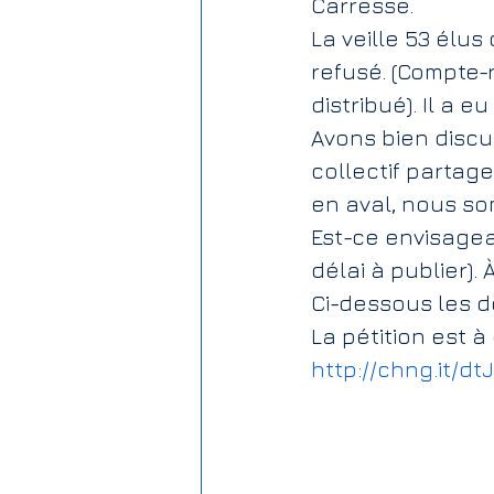
Carresse.
La veille 53 élus
Rémunération
Jardin publ
refusé. (Compte-r
distribué). Il a 
Avons bien discu
Subventions aux associations
collectif partag
en aval, nous som
Est-ce envisagea
délai à publier). 
Ci-dessous les d
La pétition est à
http://chng.it/dt