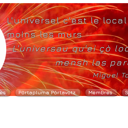
L'universel c'est le local
moins les murs
L'universau qu'ei çò lo
mensh las par
Miguel T
es
Pòrtapluma Pòrtavotz
Membres
S