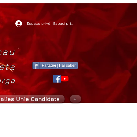
Espace privé | Espaci privat
cau
ets
Partager | Har saber
orga
alies Unie Candidats
+