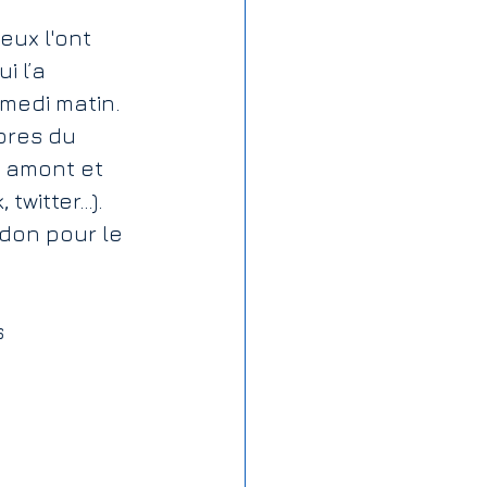
eux l'ont 
 l’a 
amedi matin.
bres du 
 amont et 
itter...).
don pour le 
 