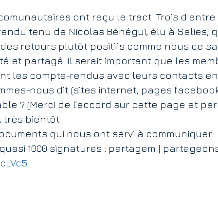
 comunautaires ont reçu le tract. Trois d'entre 
ic
Caméra de surveillance
Carrière Etex
endu tenu de Nicolas Bénégui, élu à Salies, qui
eu des retours plutôt positifs comme nous ce s
té et partagé. Il serait important que les mem
France Thermes
ent les compte-rendus avec leurs contacts en
mes-nous dit (sites internet, pages facebook, tw
ble ? (Merci de l’accord sur cette page et par
À très bientôt.
ocuments qui nous ont servi à communiquer. 
 quasi 1000 signatures : partagem | partageons
JcLVc5