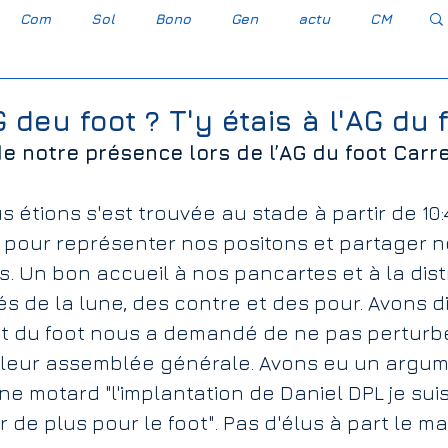
Com
Sol
Bono
Gen
actu
CM
Occitan gascon
Gravèra Carressa e Cassabè
G deu foot ? T'y étais à l'AG du 
 notre présence lors de l’AG du foot Carr
esse-Cassaber
Agro-industrie
Bayer Monsanto
 étions s'est trouvée au stade à partir de 10:4
i) pour représenter nos positons et partager n
Association Foncière de Remembremen
 Un bon accueil à nos pancartes et à la distr
és de la lune, des contre et des pour. Avons d
nt du foot nous a demandé de ne pas perturbe
embremen
Elections législatives 2022
leur assemblée générale. Avons eu un argum
ne motard "l'implantation de Daniel DPL je suis
s Transport Solidarité
PLU
CAC 40
 de plus pour le foot". Pas d'élus à part le ma