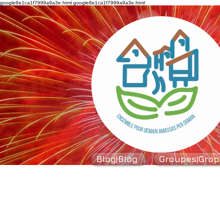
google8e1ca1f7999a9a3e.html
google8e1ca1f7999a9a3e.html
Blog|Blòg
Groupes|Grop