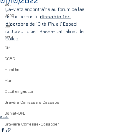
01/10/2022
Sol
Ça-vietz encontrà'ns au forum de las 
Bono
associacions lo 
dissabte 1èr 
d'octobre
 de 10 tà 17h, a l' Espaci 
Gen
culturau Lucien Basse-Cathalinat de 
actu
Salias.
CM
CCBG
HumUm
Mun
Occitan gascon
Gravèra Carressa e Cassabè
Daniel-DPL
actu
Gravière Carresse-Cassaber