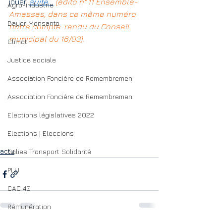
jouer. 
suite...
(édito n° 11 Ensemble-
Agro-industrie
Amassas, dans ce même numéro 
Bayer Monsanto
notre compte-rendu du Conseil 
municipal du 16/03).
Climat
Justice sociale
Association Foncière de Remembremen
Association Foncière de Remembremen
Elections législatives 2022
Elections | Eleccions
actu
Salies Transport Solidarité
PLU
CAC 40
Rémunération