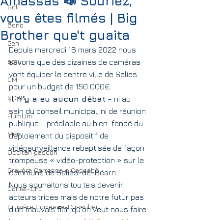
Amassas 📣 Souriez,
Sol
vous êtes filmés | Big
Bono
Brother que't guaita
Gen
Depuis mercredi 16 mars 2022 nous 
actu
savons que des dizaines de caméras 
vont équiper le centre ville de Salies 
CM
pour un budget de 150 000€.
CCBG
Il n'y a eu aucun débat
 – ni au 
sein du conseil municipal, ni de réunion 
HumUm
publique - préalable au bien-fondé du 
Mun
déploiement du dispositif de 
vidéosurveillance rebaptisée de façon 
Occitan gascon
trompeuse « vidéo-protection » sur la 
Gravèra Carressa e Cassabè
commune de Salies-de-Béarn.
Nous souhaitons tou.te.s devenir 
Daniel-DPL
acteurs.trices mais de notre futur pas 
Gravière Carresse-Cassaber
d'un mauvais film qu'on veut nous faire 