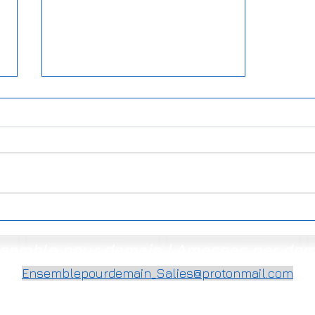
Vendredi noir | Divés
negre
semble pour demain | Amassas per do
Ensemblepourdemain_Salies@protonmail.com
©2020-2026 per Ensemble pour demain | Amassas per doman Creat per DL