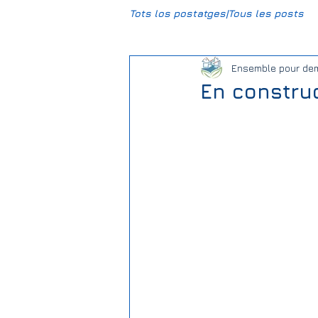
Tots los postatges|Tous les posts
Ensemble pour de
CCBG
HumUm
Mun
En construc
Daniel-DPL
Gravière Carr
Climat
Justice sociale
Association Foncière de Rem
Elections | Eleccions
Salie