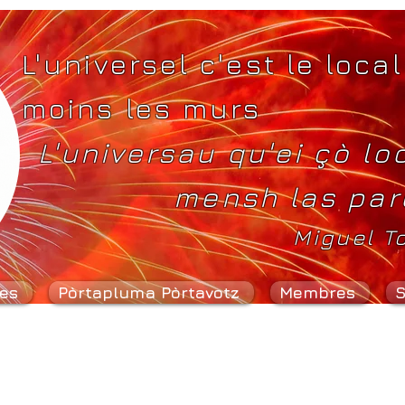
L'universel c'est le local
moins les murs
L'universau qu'ei çò lo
mensh las par
Miguel T
es
Pòrtapluma Pòrtavotz
Membres
S