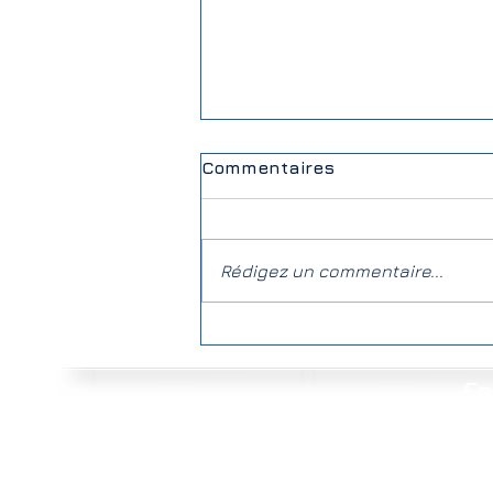
Commentaires
Rédigez un commentaire...
Elections législatives |
Quauques explics Partie 1
En