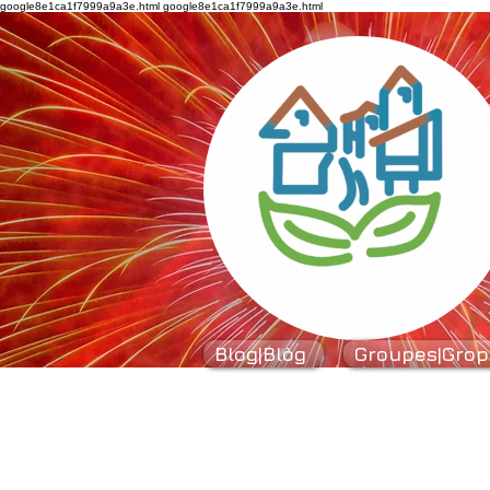
google8e1ca1f7999a9a3e.html
google8e1ca1f7999a9a3e.html
Blog|Blòg
Groupes|Grop