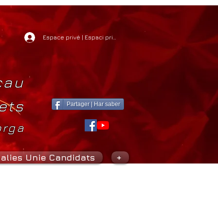
Espace privé | Espaci privat
cau
ets
Partager | Har saber
orga
alies Unie Candidats
+