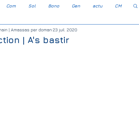
Com
Sol
Bono
Gen
actu
CM
main | Amassas per doman
23 juil. 2020
Occitan gascon
Gravèra Carressa e Cassabè
tion | A's bastir
esse-Cassaber
Agro-industrie
Bayer Monsanto
Association Foncière de Remembremen
embremen
Elections législatives 2022
s Transport Solidarité
PLU
CAC 40