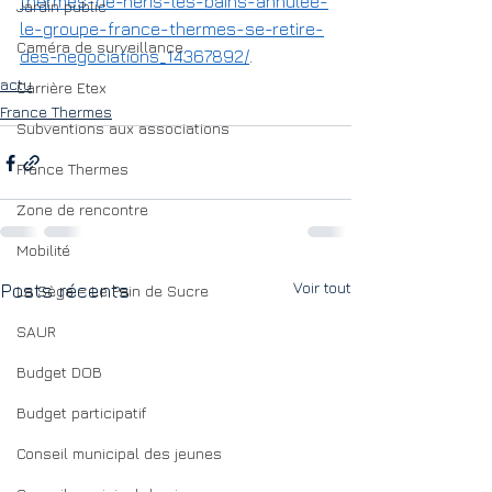
thermes-de-neris-les-bains-annulee-
Jardin public
le-groupe-france-thermes-se-retire-
Caméra de surveillance
des-negociations_14367892/
.
actu
Carrière Etex
France Thermes
Subventions aux associations
France Thermes
Zone de rencontre
Mobilité
Voir tout
Posts récents
La Sèga = Le Pain de Sucre
SAUR
Budget DOB
Budget participatif
Conseil municipal des jeunes