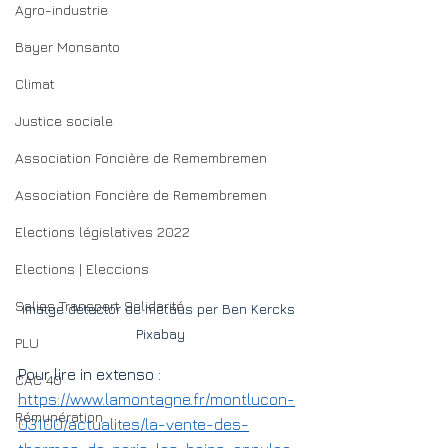
Agro-industrie
Bayer Monsanto
Climat
Justice sociale
Association Foncière de Remembremen
Association Foncière de Remembremen
Elections législatives 2022
Elections | Eleccions
Salies Transport Solidarité
Imatge detector de metaus per Ben Kercks 
Pixabay
PLU
Pour lire in extenso : 
CAC 40
https://www.lamontagne.fr/montlucon-
Rémunération
03100/actualites/la-vente-des-