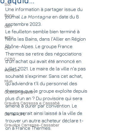
o aquiu...
Sol
Une information à partager issue du 
Bono
journal 
La Montagne
 en date du 8 
septembre 2023. 
Gen
Le feuilleton semble bien terminé à 
actu
Néris les Bains, dans l'Allier en Région 
Rhône-Alpes. Le groupe France 
CM
Thermes se retire des négociations 
CCBG
d'un achat qui avait été annoncé en 
juillet 2021. Le maire de la ville n'a pas 
HumUm
souhaité s'exprimer. Sans cet achat, 
Mun
qu’adviendra t'il du personnel des 
thermes que le groupe exploite depuis 
Occitan gascon
plus d'un an ? Du provisoire qui sera 
Gravèra Carressa e Cassabè
amené à durer par convention. Le 
temps serait ainsi laissé à la ville de 
Daniel-DPL
trouver un autre acheteur déclare t-
Gravière Carresse-Cassaber
on à France Thermes.