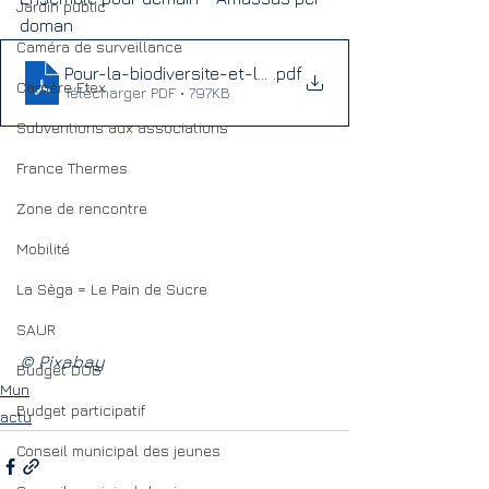
Jardin public
doman
Caméra de surveillance
Pour-la-biodiversite-et-les-paysages-maires-de-Fra
.pdf
Carrière Etex
Télécharger PDF • 797KB
Subventions aux associations
France Thermes
Zone de rencontre
Mobilité
La Sèga = Le Pain de Sucre
SAUR
© Pixabay
Budget DOB
Mun
Budget participatif
actu
Conseil municipal des jeunes