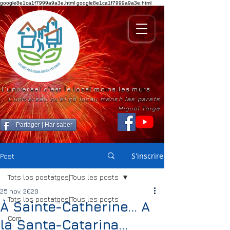
google8e1ca1f7999a9a3e.html
google8e1ca1f7999a9a3e.html
L'universel c'est le local moins les murs
L'universau qu'ei çò locau mensh las parets
Miguel Torga
Partager | Har saber
S'inscrire
Post
Tots los postatges|Tous les posts
25 nov. 2020
Tots los postatges|Tous les posts
À Sainte-Catherine... A
Com
la Santa-Catarina...