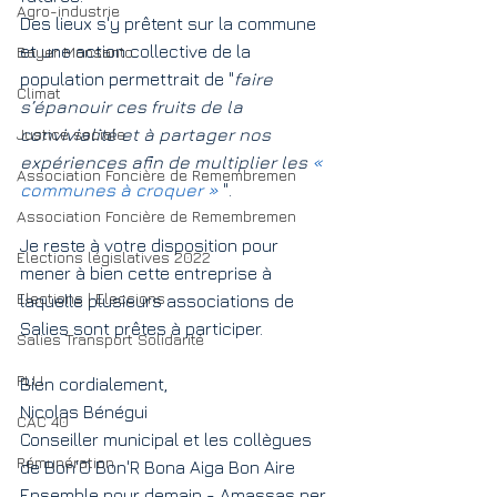
Agro-industrie
Des lieux s'y prêtent sur la commune 
et une action collective de la 
Bayer Monsanto
population permettrait de "
faire 
Climat
s’épanouir ces fruits de la 
Justice sociale
convivialité et à partager nos 
expériences afin de multiplier les 
« 
Association Foncière de Remembremen
communes à croquer »
".
Association Foncière de Remembremen
Je reste à votre disposition pour 
Elections législatives 2022
mener à bien cette entreprise à 
Elections | Eleccions
laquelle plusieurs associations de 
Salies sont prêtes à participer.
Salies Transport Solidarité
PLU
Bien cordialement,
Nicolas Bénégui 
CAC 40
Conseiller municipal et les collègues 
Rémunération
de Bon'O Bon'R Bona Aiga Bon Aire 
Ensemble pour demain - Amassas per 