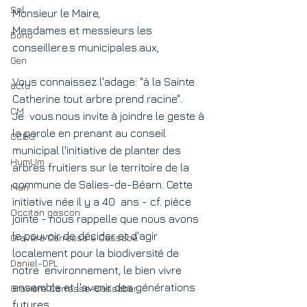
Sol
Monsieur le Maire,
Mesdames et messieurs les 
Bono
conseiller.e.s municipales.aux,
Gen
Vous connaissez l'adage: "à la Sainte 
actu
Catherine tout arbre prend racine".
CM
Je  vous.nous invite à joindre le geste à 
la parole en prenant au conseil  
CCBG
municipal l'initiative de planter des 
HumUm
arbres fruitiers sur le territoire de la 
commune de Salies-de-Béarn. Cette 
Mun
initiative née il y a 40  ans - cf. pièce 
Occitan gascon
jointe - nous rappelle que nous avons 
le pouvoir de décider et d'agir 
Gravèra Carressa e Cassabè
localement pour la biodiversité de 
Daniel-DPL
notre  environnement, le bien vivre 
ensemble et l'avenir des générations  
Gravière Carresse-Cassaber
futures.