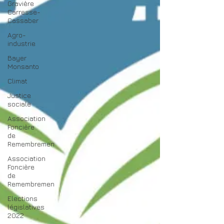
Gravière
Carresse-
Cassaber
Agro-
industrie
Bayer
Monsanto
Climat
Justice
sociale
Association
Foncière
de
Remembremen
Association
Foncière
de
Remembremen
Elections
législatives
2022