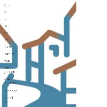
Com
Sol
Bono
Gen
actu
CM
CCBG
HumUm
Mun
Occitan
gascon
Gravèra
Carressa
e
Cassabè
Daniel-
DPL