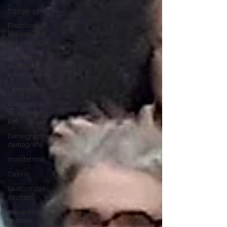
Budget primitif
Elections
législatives
anticipées24
Espèce
exotique
envahissante
Commerces
Energies
renouvelables
EnR
Démographie |
demografia
Inondations
Casino
Gestion des
déchets
Prévention
gestion