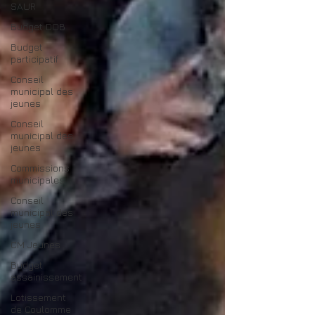
SAUR
Budget DOB
Budget
participatif
Conseil
municipal des
jeunes
Conseil
municipal des
jeunes
Commissions
municipales
Conseil
municipal des
jeunes
CM Jeunes
Budget
assainissement
Lotissement
de Coulomme