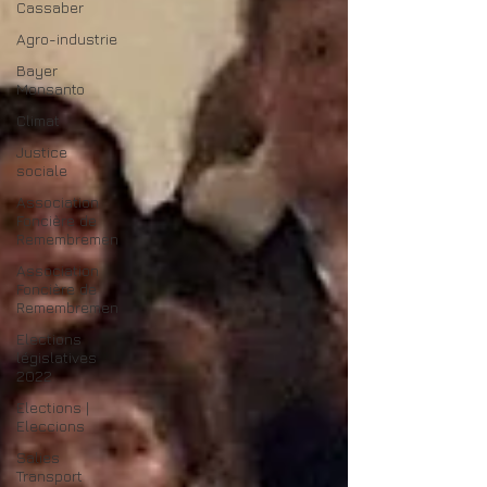
Cassaber
Agro-industrie
Bayer
Monsanto
Climat
Justice
sociale
Association
Foncière de
Remembremen
Association
Foncière de
Remembremen
Elections
législatives
2022
Elections |
Eleccions
Salies
Transport