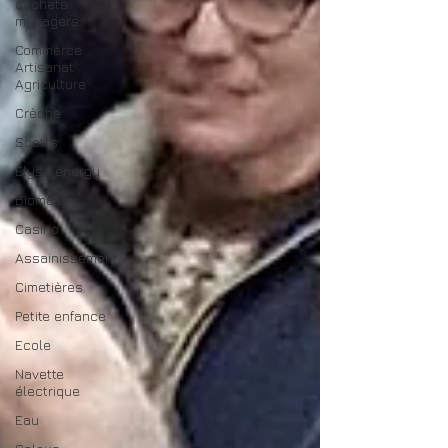
déchets
ménagers
Commerce
Artisanat
Agriculture
Crèche
Scotts
Elyse energy
Biomasse
Casino
Assainissement
Cimetières
Petite enfance
Ecole
Navette
électrique
Eau