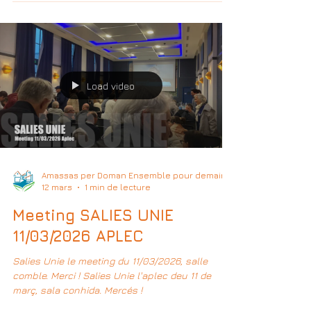
Load video
Amassas per Doman Ensemble pour demain
12 mars
1 min de lecture
Meeting SALIES UNIE
11/03/2026 APLEC
Salies Unie le meeting du 11/03/2026, salle
comble. Merci ! Salies Unie l'aplec deu 11 de
març, sala conhida. Mercés !