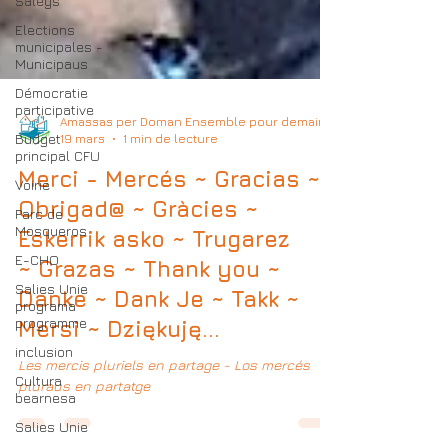
Saleys
Elections
municipales -
Municipaus
Démocratie
participative
Budget
Amassas per Doman Ensemble pour demain
principal CFU
19 mars
1 min de lecture
Voirie
Merci - Mercés ~ Gracias ~
Parc de
Obrigad@ ~ Gràcies ~
Mosqueros
Eskerrik asko ~ Trugarez
E-CHO
Salies Unie
~ Grazas ~ Thank you ~
programa
Danke ~ Dank Je ~ Takk ~
programme
Mersi ~ Dziękuję...
inclusion
Cultura
Les mercis pluriels en partage - Los mercés
bearnesa
pluraus en partatge
Salies Unie