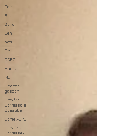
Com
Sol
Bono
Gen
actu
CM
CCBG
HumUm
Mun
Occitan
gascon
Gravèra
Carressa e
Cassabè
Daniel-DPL
Gravière
Carresse-