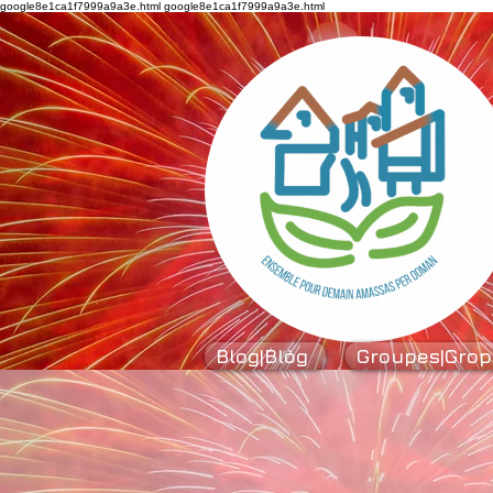
google8e1ca1f7999a9a3e.html
google8e1ca1f7999a9a3e.html
Blog|Blòg
Groupes|Grop