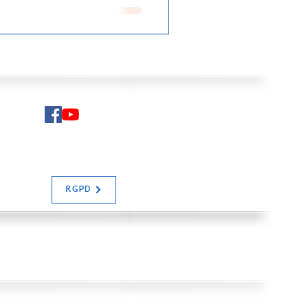
man
N SALIAS
RGPD