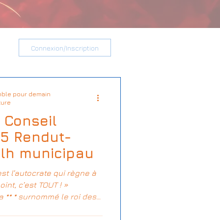
Connexion/Inscription
ble pour demain
ture
 Conseil
35 Rendut-
lh municipau
est l’autocrate qui règne à
int, c’est TOUT ! »
a ** * surnommé le roi des
, roi de la blague