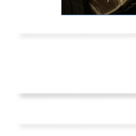
Elections | Eleccions
Salies 
En
Jardin public
Caméra de surv
Subventions aux associations
Ensembl