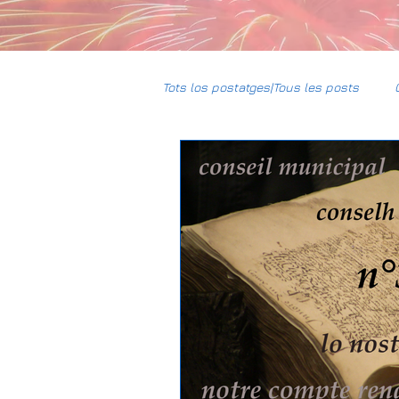
Tots los postatges|Tous les posts
CCBG
HumUm
Mun
Daniel-DPL
Gravière Carres
Climat
Justice sociale
Association Foncière de Rememb