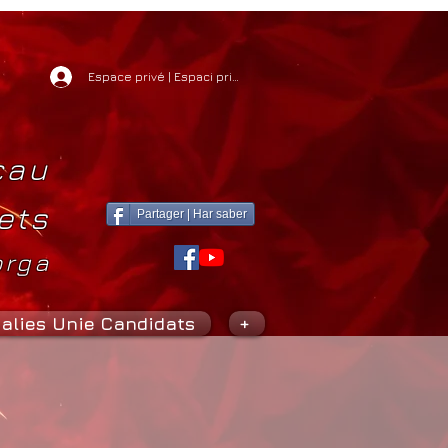
Espace privé | Espaci privat
cau
ets
Partager | Har saber
orga
alies Unie Candidats
+