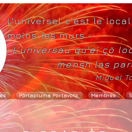
L'universel c'est le local
moins les murs
L'universau qu'ei çò lo
mensh las par
Miguel T
es
Pòrtapluma Pòrtavotz
Membres
S