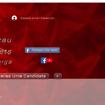
Espace privé | Espaci privat
cau
ets
Partager | Har saber
orga
alies Unie Candidats
+