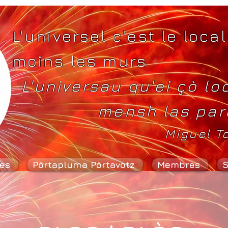
L'universel c'est le local
moins les murs
L'universau qu'ei çò lo
mensh las par
Miguel T
es
Pòrtapluma Pòrtavotz
Membres
S