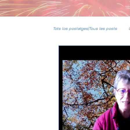
Tots los postatges|Tous les posts
CCBG
HumUm
Mun
Daniel-DPL
Gravière Carres
Climat
Justice sociale
Association Foncière de Rememb