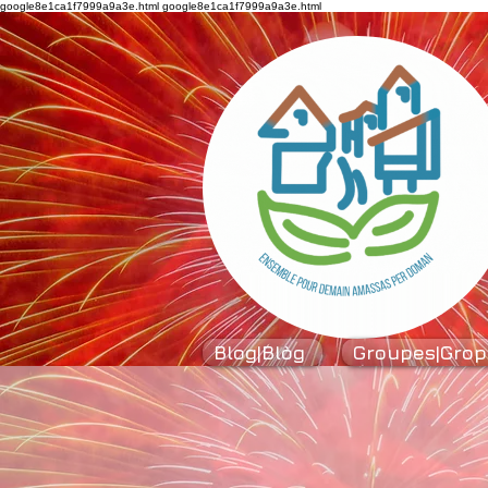
google8e1ca1f7999a9a3e.html
google8e1ca1f7999a9a3e.html
Blog|Blòg
Groupes|Grop