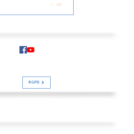
man
N SALIAS
RGPD