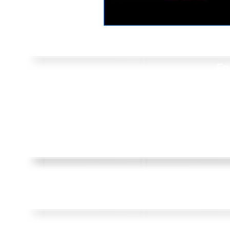
Elections | Eleccions
Salies 
En
Jardin public
Caméra de surv
Subventions aux associations
Ensembl