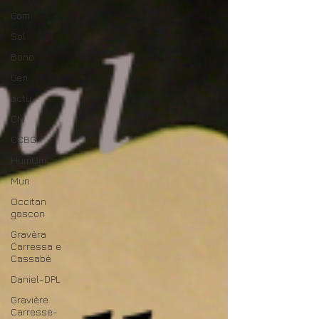
Com
Sol
Bono
Gen
actu
CM
CCBG
HumUm
Mun
Occitan
gascon
Gravèra
Carressa e
Cassabè
Daniel-DPL
Gravière
Carresse-