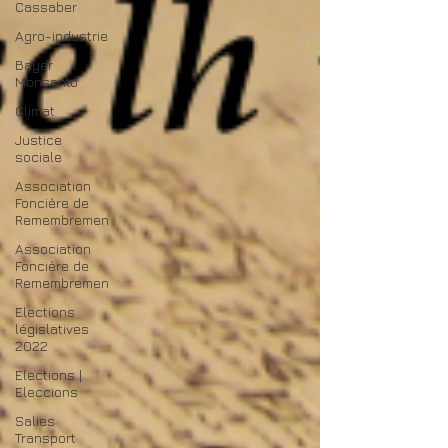
Cassaber
Agro-industrie
Bayer
Monsanto
Climat
Justice
sociale
Association
Foncière de
Remembremen
Association
Foncière de
Remembremen
Elections
législatives
2022
Elections |
Eleccions
Salies
Transport