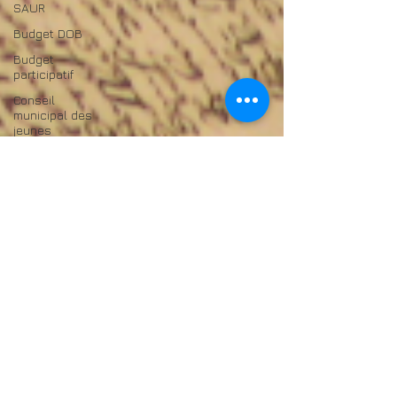
SAUR
Budget DOB
Budget
participatif
Conseil
municipal des
jeunes
Conseil
municipal des
jeunes
Commissions
municipales
Conseil
municipal des
jeunes
CM Jeunes
Budget
assainissement
Lotissement
de Coulomme