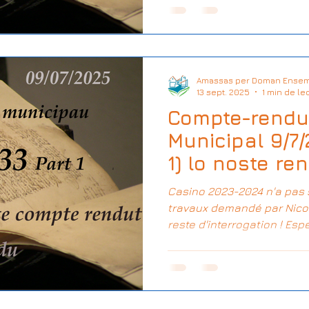
Transport Solidarité
PLU
CAC 40
Rémunération
Amassas per Doman Ensem
eillance
Carrière Etex
13 sept. 2025
1 min de le
Compte-rendu
Municipal 9/7/
France Thermes
1) lo noste r
Casino 2023-2024 n'a pas 
travaux demandé par Nico
reste d'interrogation ! Es
tostemps* *attendre, encor