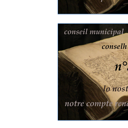
Elections | Eleccions
Salies 
Jardin public
Caméra de surv
Subventions aux associations