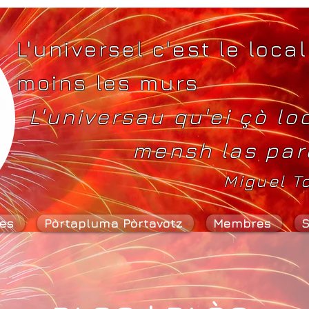
L'universel c'est le local
moins les murs
L'universau qu'ei çò lo
mensh las par
Miguel T
es
Pòrtapluma Pòrtavotz
Membres
S