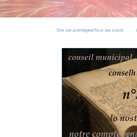
Tots los postatges|Tous les posts
CCBG
HumUm
Mun
Daniel-DPL
Gravière Carres
Climat
Justice sociale
Association Foncière de Rememb