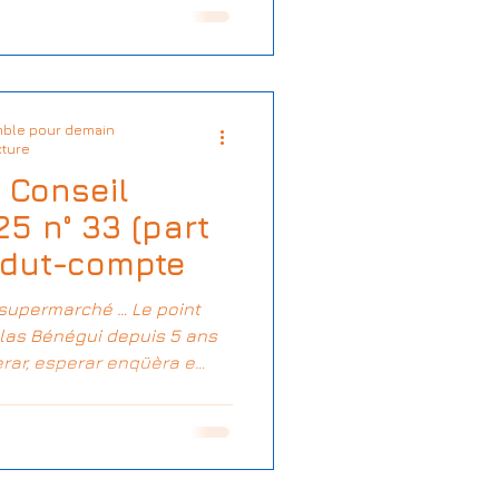
ble pour demain
cture
 Conseil
25 n° 33 (part
endut-compte
supermarché … Le point
las Bénégui depuis 5 ans
perar, esperar enqüèra e
e et toujours.