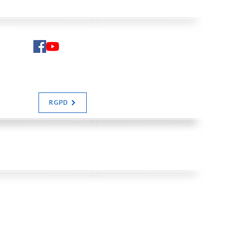
man
N SALIAS
RGPD