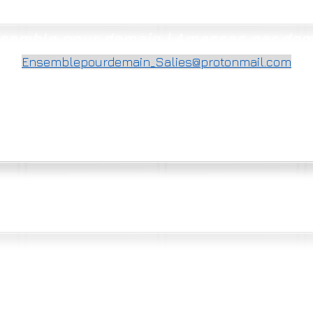
semble pour demain | Amassas per do
Ensemblepourdemain_Salies@protonmail.com
©2020-2026 per Ensemble pour demain | Amassas per doman Creat per DL
Fòtos Bernard B, Yves D, Joan Francés T, Alain T,... & Wikimedia commmons
e pour demain | Amassas per doman 81, rue carrèra St Martin 64270 SALIES DE BEAR
en vous connectant vous acceptez les conditions d'utilisation du site Ensemble pour demain
en ve connectar qu'acceptatz las condicions d'utilizacion deu site Amassas per doman
n° registre ass.
W642005741