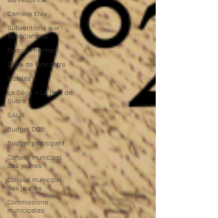
Carrière Etex
Subventions aux
associations
France Thermes
Zone de rencontre
Mobilité
La Sèga = Le Pain de
Sucre
SAUR
Budget DOB
Budget participatif
Conseil municipal
des jeunes
Conseil municipal
des jeunes
Commissions
municipales