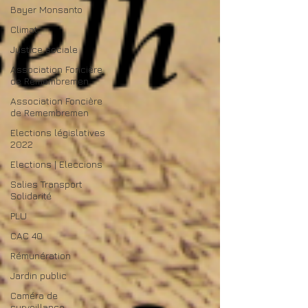
Bayer Monsanto
Climat
Justice sociale
Association Foncière
de Remembremen
Association Foncière
de Remembremen
Elections législatives
2022
Elections | Eleccions
Salies Transport
Solidarité
PLU
CAC 40
Rémunération
Jardin public
Caméra de
surveillance