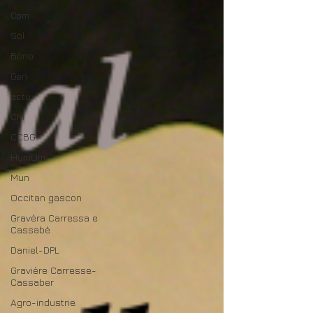
Com
Sol
Bono
Gen
actu
CM
CCBG
HumUm
Mun
Occitan gascon
Gravèra Carressa e
Cassabè
Daniel-DPL
Gravière Carresse-
Cassaber
Agro-industrie