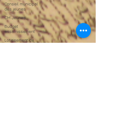
Conseil municipal
des jeunes
CM Jeunes
Budget
assainissement
Lotissement de
Coulomme
Budget primitif
Elections législatives
anticipées24
Espèce exotique
envahissante
Commerces
Energies
renouvelables EnR
Démographie |
demografia
Inondations