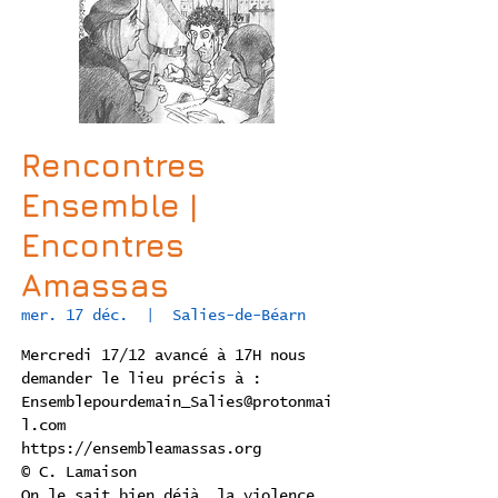
Rencontres
Ensemble |
Encontres
Amassas
mer. 17 déc.
  |  
Salies-de-Béarn
Mercredi 17/12 avancé à 17H nous
demander le lieu précis à :
Ensemblepourdemain_Salies@protonmai
l.com
https://ensembleamassas.org
© C. Lamaison
On le sait bien déjà, la violence