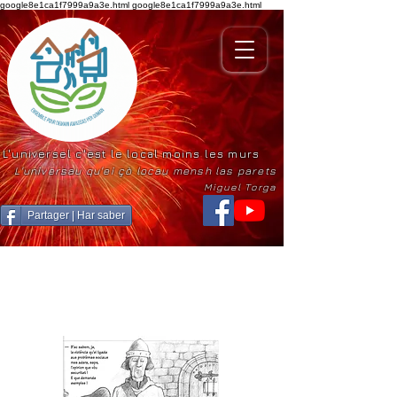
google8e1ca1f7999a9a3e.html
google8e1ca1f7999a9a3e.html
L'universel c'est le local moins les murs
L'universau qu'ei çò locau mensh las parets
Miguel Torga
Partager | Har saber