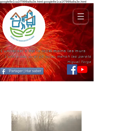
google8e1ca1f7999a9a3e.html
google8e1ca1f7999a9a3e.html
L'universel c'est le local moins les murs
L'universau qu'ei çò locau mensh las parets
Miguel Torga
Partager | Har saber