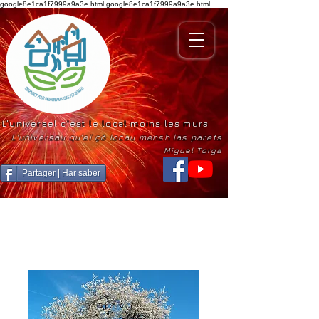
google8e1ca1f7999a9a3e.html
google8e1ca1f7999a9a3e.html
L'universel c'est le local moins les murs
L'universau qu'ei çò locau mensh las parets
Miguel Torga
Partager | Har saber