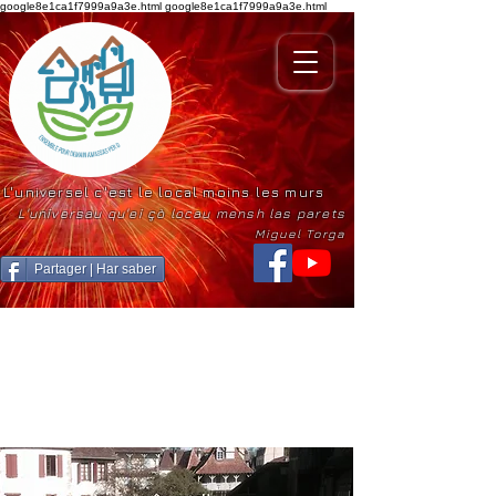
google8e1ca1f7999a9a3e.html
google8e1ca1f7999a9a3e.html
L'universel c'est le local moins les murs
L'universau qu'ei çò locau mensh las parets
Miguel Torga
Partager | Har saber