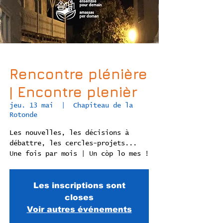
Rencontre plénière
| Encontre plenièr
jeu. 13 mai
  |  
Chapiteau de la
Rotonde
Les nouvelles, les décisions à
débattre, les cercles-projets...
Une fois par mois | Un còp lo mes !
Les inscriptions sont
closes
Voir autres événements