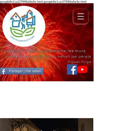
google8e1ca1f7999a9a3e.html
google8e1ca1f7999a9a3e.html
L'universel c'est le local moins les murs
L'universau qu'ei çò locau mensh las parets
Miguel Torga
Partager | Har saber