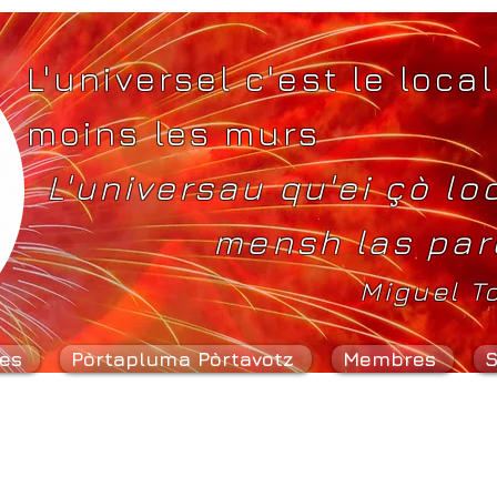
L'universel c'est le local
moins les murs
L'universau qu'ei çò lo
mensh las par
Miguel T
es
Pòrtapluma Pòrtavotz
Membres
S