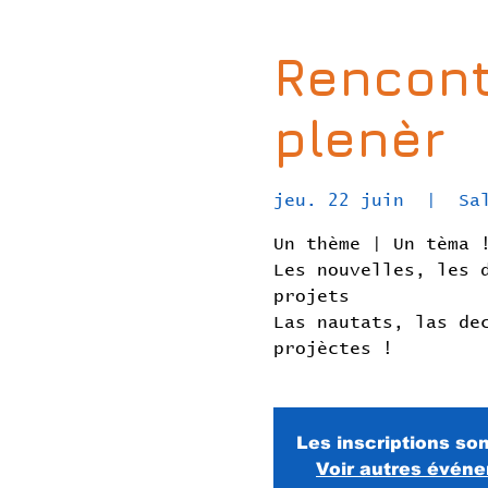
Rencont
plenèr
jeu. 22 juin
  |  
Sa
Un thème | Un tèma 
Les nouvelles, les 
projets
Las nautats, las de
projèctes !
Les inscriptions so
Voir autres évén