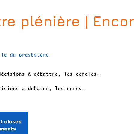
re plénière | Enco
lle du presbytère
!
décisions à débattre, les cercles-
cisions a debàter, los cèrcs-
nt closes
ements