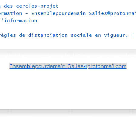
n des cercles-projet
ormation - 
Ensemblepourdemain_Salies@protonma
l'informacion 
.
règles de distanciation sociale en vigueur. |
semble pour demain | Amassas per do
Ensemblepourdemain_Salies@protonmail.com
©2020-2026 per Ensemble pour demain | Amassas per doman Creat per DL
Fòtos Bernard B, Yves D, Joan Francés T, Alain T,... & Wikimedia commmons
e pour demain | Amassas per doman 81, rue carrèra St Martin 64270 SALIES DE BEAR
en vous connectant vous acceptez les conditions d'utilisation du site Ensemble pour demain
en ve connectar qu'acceptatz las condicions d'utilizacion deu site Amassas per doman
n° registre ass.
W642005741