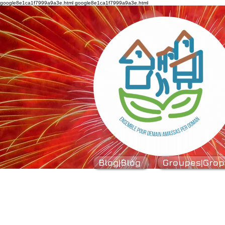
google8e1ca1f7999a9a3e.html
google8e1ca1f7999a9a3e.html
Blog|Blòg
Groupes|Grop