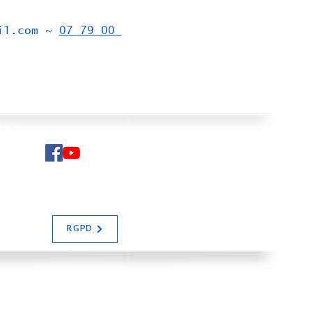
il.com
 ~ 
07 79 00 
 
man
N SALIAS
RGPD