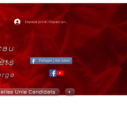
Espace privé | Espaci privat
cau
ets
Partager | Har saber
orga
alies Unie Candidats
+