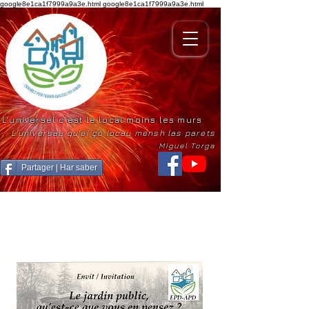
google8e1ca1f7999a9a3e.html
google8e1ca1f7999a9a3e.html
L'universel c'est le local moins les murs
L'universau qu'ei çò locau mensh las parets
Miguel Torga
Partager | Har saber