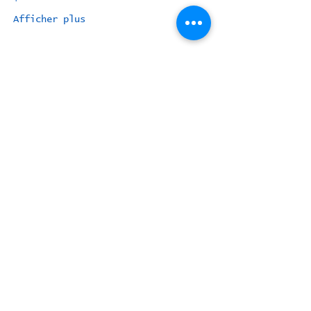
Afficher plus
Ensemble pour demain |
Amassas per doman
Ensemblepourdemain_Salies@protonmail.com