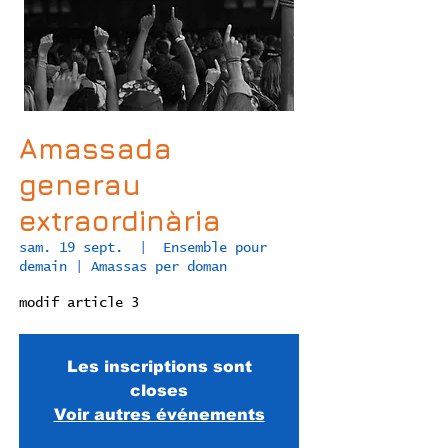
Amassada
generau
extraordinària
sam. 19 sept.
  |  
Ensemble pour
demain | Amassas per doman
modif article 3
Les inscriptions sont
closes
Voir autres événements