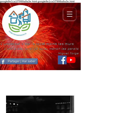
google8e1ca1f7999a9a3e.html
google8e1ca1f7999a9a3e.html
L'universel c'est le local moins les murs
L'universau qu'ei çò locau mensh las parets
Miguel Torga
Partager | Har saber