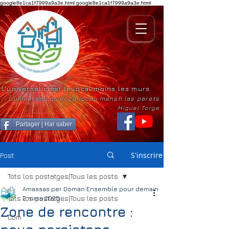
google8e1ca1f7999a9a3e.html
google8e1ca1f7999a9a3e.html
L'universel c'est le local moins les murs
L'universau qu'ei çò locau mensh las parets
Miguel Torga
Partager | Har saber
S'inscrire
Post
Tots los postatges|Tous les posts
Amassas per Doman Ensemble pour demain
Tots los postatges|Tous les posts
2 mars 2025
Zone de rencontre :
Com