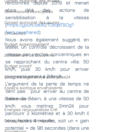
Conseil municipal des jeunes
rencontres depuis 2019 et menait 
alors déjà des actions de 
Commissions municipales
sensibilisation à la vitesse 
Conseil municipal des jeunes
(
https://youtu.be/kZTObqeTBOg?
feature=shared
).
CM Jeunes
Nous avons également suggéré, en 
Budget assainissement
atelier, un contrôle décroissant de la 
vitesse par cercles concentriques en 
Lotissement de Coulomme
se rapprochant du centre ville: 50 
Budget primitif
km/h, puis 30 km/h pour arriver 
progressivement à 20km/h.
Elections législatives anticipées24
L'argument de la perte de temps ne 
Espèce exotique envahissante
tient pas : pour arriver au centre de 
Salies-de-Béarn, à une vitesse de 50 
Commerces
km/h vous mettrez 2min24 pour 
Energies renouvelables EnR
parcourir 2 kilomètres et à 30 km/h il 
Démographie | demografia
vous faudra 4 minutes, soit un « gain 
potentiel » de 96 secondes (dans une 
Inondations