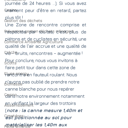
journée de 24 heures …). Si vous avez 
Casino
vraiment peur d'être en retard, partez 
plus tôt !
Gestion des déchets
Une Zone de rencontre comprise et 
Prévention gestion déchets ménagers
respectée par tou.tes, c’est plus de 
piétons et de cyclistes en sécurité, une 
Commerce Artisanat Agriculture
qualité de l'air accrue et une qualité de 
Crèche
vie - bruits, rencontres – augmentée !
Pour conclure, nous vous invitons à 
Scotts
faire petit tour dans cette zone de 
Elyse energy
rencontre en fauteuil roulant. Nous 
n'avons pas oublié de prendre notre 
Biomasse
canne blanche pour nous repérer 
Casino
dans notre environnement notamment 
en vérifiant la largeur des trottoirs 
Assainissement
(
nota : la canne mesure 1,40m et 
Cimetières
est positionnée au sol pour 
matérialiser les 1,40m aux 
Petite enfance