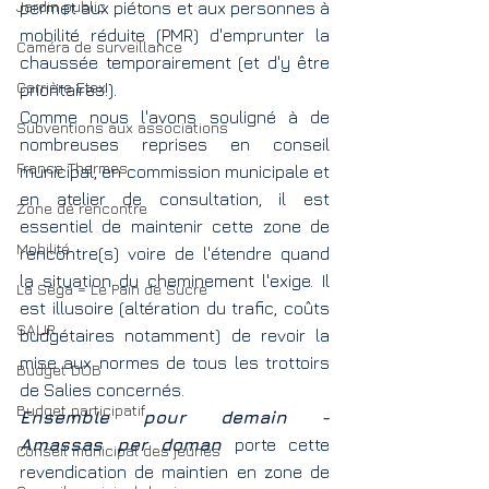
Jardin public
permet aux piétons et aux personnes à 
mobilité réduite (PMR) d'emprunter la 
Caméra de surveillance
chaussée temporairement (et d'y être 
Carrière Etex
prioritaires!).
Comme nous l'avons souligné à de 
Subventions aux associations
nombreuses reprises en conseil 
France Thermes
municipal, en commission municipale et 
en atelier de consultation, il est 
Zone de rencontre
essentiel de maintenir cette zone de 
Mobilité
rencontre(s) voire de l'étendre quand 
la situation du cheminement l'exige. Il 
La Sèga = Le Pain de Sucre
est illusoire (altération du trafic, coûts 
SAUR
budgétaires notamment) de revoir la 
mise aux normes de tous les trottoirs 
Budget DOB
de Salies concernés.
Budget participatif
Ensemble pour demain - 
Amassas per doman
 porte cette 
Conseil municipal des jeunes
revendication de maintien en zone de 