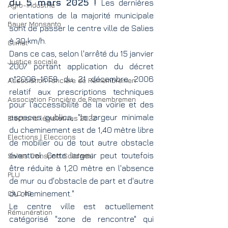
du 5 mars 2025 ! 
Les dernières 
Agro-industrie
orientations de la majorité municipale 
Bayer Monsanto
sont de passer le centre ville de Salies 
à 30 km/h.
Climat
Dans ce cas, selon l'arrêté du 15 janvier 
Justice sociale
2007 portant application du décret 
n°2006-1658 du 21 décembre 2006 
Association Foncière de Remembremen
relatif aux prescriptions techniques 
Association Foncière de Remembremen
pour l'accessibilité de la voirie et des 
espaces publics, "la largeur minimale 
Elections législatives 2022
du cheminement est de 1,40 mètre libre 
Elections | Eleccions
de mobilier ou de tout autre obstacle 
éventuel. Cette largeur peut toutefois 
Salies Transport Solidarité
être réduite à 1,20 mètre en l'absence 
PLU
de mur ou d'obstacle de part et d'autre 
CAC 40
du cheminement."
Le centre ville est actuellement 
Rémunération
catégorisé "zone de rencontre" qui 