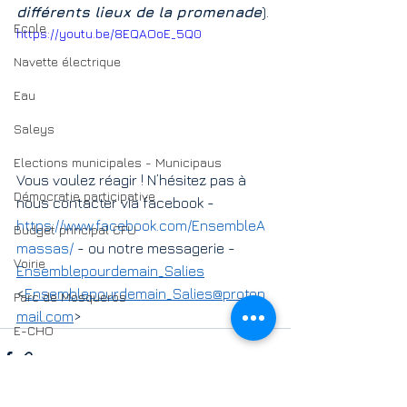
différents lieux de la promenade
).
Ecole
https://youtu.be/8EQAOoE_5Q0
Navette électrique
Eau
Saleys
Elections municipales - Municipaus
Vous voulez réagir ! N’hésitez pas à 
Démocratie participative
nous contacter via facebook - 
https://www.facebook.com/EnsembleA
Budget principal CFU
massas/
 - ou notre messagerie - 
Voirie
Ensemblepourdemain_Salies
<
Ensemblepourdemain_Salies@proton
Parc de Mosqueros
mail.com
>
E-CHO
Salies Unie programa programme
inclusion