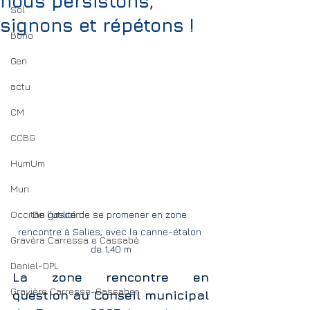
nous persistons,
Sol
signons et répétons !
Bono
Gen
actu
CM
CCBG
HumUm
Mun
Occitan gascon
De l'utilité de se promener en zone 
rencontre à Salies, avec la canne-étalon 
Gravèra Carressa e Cassabè
de 1,40 m
Daniel-DPL
La zone rencontre en 
Gravière Carresse-Cassaber
question au Conseil municipal 