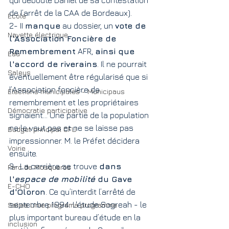
qui déboute Daniel de sa contestation 
de l’arrêt de la CAA de Bordeaux).
Ecole
2- II 
manque
 au dossier, un 
vote de 
Navette électrique
l'Association Foncière de 
Remembrement
 AFR, 
ainsi que 
Eau
l'accord de riverains
. Il ne pourrait 
Saleys
éventuellement être régularisé que si 
l’Association foncière de 
Elections municipales - Municipaus
remembrement et les propriétaires 
Démocratie participative
signaient… Une partie de la population 
ne le veut pas et ne se laisse pas 
Budget principal CFU
impressionner. M. le Préfet décidera 
Voirie
ensuite.
3- La carrière se trouve 
dans 
Parc de Mosqueros
l'
espace de mobilité
 du Gave 
E-CHO
d'Oloron
. Ce qu’interdit l’arrêté de 
septembre 1994. L'étude Sogreah - le 
Salies Unie programa programme
plus important bureau d’étude en la 
inclusion