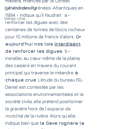
matière, financée par le Conseil 
Cultura bearnesa
général des Pyrénées-Atlantiques en 
1994 - indique qu’il faudrait : a • 
Salies Unie
renforcer les digues avec des 
centaines de tonnes de blocs rocheux 
pour 10 millions de francs d’alors. 
Or 
aujourd'hui nos lois 
interdisent
de renforcer les digues. 
b • 
installer, au cœur même de la plaine, 
des casiers en travers du courant 
principal qui traverse le méandre
 à 
chaque crue
. L’étude du bureau ISL-
Daniel est contestée par les 
associations environnementales et la 
société civile, elle prétend positionner 
la gravière hors de l’
espace de 
mobilité
 de la rivière. Alors qu’elle 
indique bien que 
le Gave rognera la 