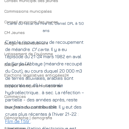
Conseil municipal des jeunes
Commissions municipales
Conseil municipal des jeunes
Carte du recul de rive ISL Daniel DPL à 50 
ans
CM Jeunes
C’est le risque accru de recoupement 
Budget assainissement
de méandre. 
Cf carte.
 Il y a eu 
Lotissement de Coulomme
l’épisode du 21-24 mars 1982 en aval 
de Sorde l’Abbaye (méandre recoupé 
Budget primitif
du Cout), au cours duquel 20 000 m3 
Elections législatives anticipées24
de terres alluviales, arables sont 
emportés en 48 H : centrale 
Espèce exotique envahissante
hydroélectrique… à sec. La réfection – 
Commerces
partielle - des années après, reste 
aux frais du contribuable. Il y eut des 
Energies renouvelables EnR
crues plus récentes à l’hiver 21-22 : 
Démographie | demografia
Film de 1’59’’
.
Inondations
Une consultation électronique est 