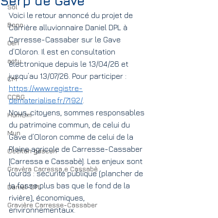
Sèrp de Gave
Sol
Voici le retour annoncé du projet de 
Bono
Carrière alluvionnaire Daniel DPL à 
Carresse-Cassaber sur le Gave 
Gen
d’Oloron. Il est en consultation 
actu
électronique depuis le 13/04/26 et 
jusqu’au 13/07/26. Pour participer : 
CM
https://www.registre-
CCBG
dematerialise.fr/7192/
.
Nous, citoyens, sommes responsables 
HumUm
du patrimoine commun, de celui du 
Mun
Gave d’Oloron comme de celui de la 
Plaine agricole de Carresse-Cassaber 
Occitan gascon
[Carressa e Cassabè]. Les enjeux sont 
Gravèra Carressa e Cassabè
lourds : sécurité publique (plancher de 
la fosse plus bas que le fond de la 
Daniel-DPL
rivière), économiques, 
Gravière Carresse-Cassaber
environnementaux.