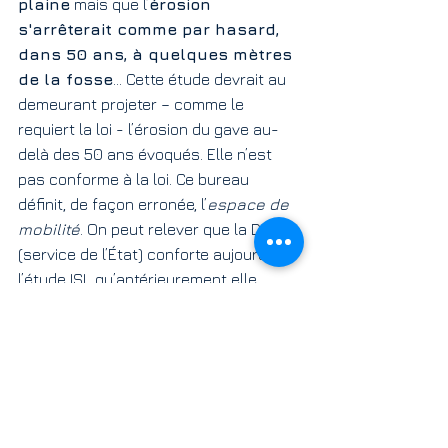
plaine
 mais que l’
érosion 
s'arrêterait comme par hasard, 
dans 50 ans, à quelques mètres 
de la fosse
... Cette étude devrait au 
demeurant projeter – comme le 
requiert la loi - l’érosion du gave au-
delà des 50 ans évoqués. Elle n’est 
pas conforme à la loi. Ce bureau 
définit, de façon erronée, l’
espace de 
mobilité
. On peut relever que la DREAL 
(service de l’État) conforte aujourd’hui 
l’étude ISL qu’antérieurement elle 
désavouait…
4- Le 
passage en CDPENAF
 est 
annoncé, il n’est pas réalisé : l’avis est 
manquant
.
5- Pointons enfin l’
absence du Plan 
prévisionnel des risques 