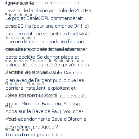
L’enjeu
 est par exemple celui de 
Agro-industrie
l’avenir de la plaine agricole de 250 Ha. 
Bayer Monsanto
Le projet Daniel DPL commencerait 
avec 20 Ha (pour une emprise 34 Ha). 
Climat
Il cache mal une voracité extractiviste 
Justice sociale
que ne dément la conduite d’aucun 
Association Foncière de Remembremen
des sites exploités actuellement par 
cette société. Se donner pieds et 
Association Foncière de Remembremen
poings liés à des intérêts privés nous 
Elections législatives 2022
semble très préjudiciable. Car c’est 
bien avec de l’argent public que les 
Elections | Eleccions
carriers installent, exploitent et 
Salies Transport Solidarité
remettent en état les sites dévastés 
(p. ex. : Mirepeix, Baudreix, Aressy, 
PLU
Abos sur le Gave de Pau). ­Voulons-
CAC 40
nous abandonner le Gave d’Oloron à 
ces mêmes pratiques ?
Rémunération
Un autre enjeu
 est lié à 