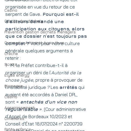
organisée en vue du retour de ce 
Casino
serpent de Gave
. Pourquoi est-il 
Gestion des déchets
d’ailleurs demandé une 
participation aux citoyens, alors 
Prévention gestion déchets ménagers
que ce dossier n’est toujours pas 
Commerce Artisanat Agriculture
complet ?
 Voici pour notre culture 
générale quelques arguments à 
Crèche
retenir :
Scotts
1- M. le Préfet contribue-t-il à 
organiser un déni de l’
Autorité de la 
Elyse energy
chose jugée
, propre à provoquer de 
Biomasse
l’instabilité juridique 
?
 Les 
arrêtés
 qui 
avaient été accordés à Daniel DPL, 
Casino
sont « 
entachés d'un vice non 
Assainissement
régularisable
 »
. (Cour administrative 
d’Appel de Bordeaux 10/2023 et 
Cimetières
Conseil d'État 18/07/2024 n° 2200739 
Petite enfance