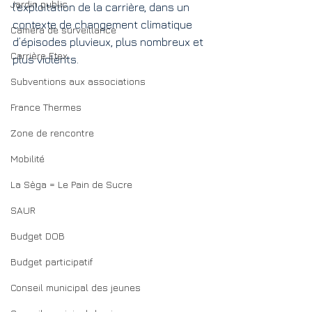
Jardin public
l’exploitation de la carrière, dans un 
contexte de changement climatique 
Caméra de surveillance
d’épisodes pluvieux, plus nombreux et 
Carrière Etex
plus violents. 
Subventions aux associations
France Thermes
Zone de rencontre
Mobilité
La Sèga = Le Pain de Sucre
SAUR
Budget DOB
Budget participatif
Conseil municipal des jeunes