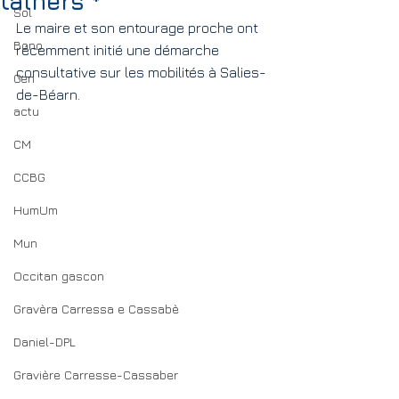
talhèrs *
Sol
Le maire et son entourage proche ont 
Bono
récemment initié une démarche 
consultative sur les mobilités à Salies-
Gen
de-Béarn.
actu
CM
CCBG
HumUm
Mun
Occitan gascon
Gravèra Carressa e Cassabè
Daniel-DPL
Gravière Carresse-Cassaber