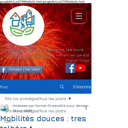
google8e1ca1f7999a9a3e.html
google8e1ca1f7999a9a3e.html
L'universel c'est le local moins les murs
L'universau qu'ei çò locau mensh las parets
Miguel Torga
Partager | Har saber
S'inscrire
Post
Tots los postatges|Tous les posts
Amassas per Doman Ensemble pour demain
Tots los postatges|Tous les posts
24 oct. 2023
Mobilités douces : tres
Com