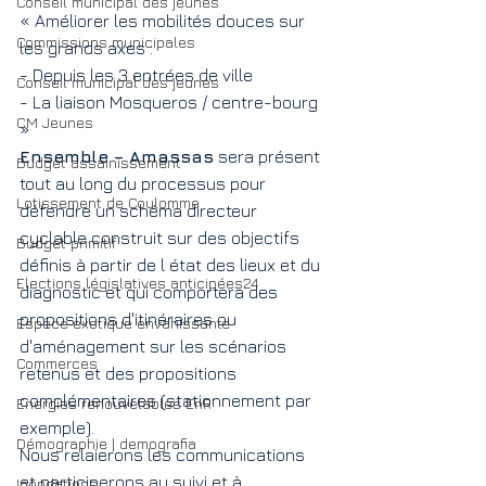
Conseil municipal des jeunes
« Améliorer les mobilités douces sur 
Commissions municipales
les grands axes :
- Depuis les 3 entrées de ville
Conseil municipal des jeunes
- La liaison Mosqueros / centre-bourg 
CM Jeunes
»
Ensemble – Amassas
 sera présent 
Budget assainissement
tout au long du processus pour 
Lotissement de Coulomme
défendre un schéma directeur 
cyclable construit sur des objectifs 
Budget primitif
définis à partir de l état des lieux et du 
Elections législatives anticipées24
diagnostic et qui comportera des 
propositions d'itinéraires ou 
Espèce exotique envahissante
d'aménagement sur les scénarios 
Commerces
retenus et des propositions 
complémentaires (stationnement par 
Energies renouvelables EnR
exemple).
Démographie | demografia
Nous relaierons les communications 
et participerons au suivi et à 
Inondations