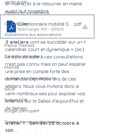
Jardin public
en mairie) et à le retourner en mairie 
avant le 4 novembre.
Caméra de surveillance
Carrière Etex
Questionnaire mobilité Salies 03 10 23
.pdf
Télécharger PDF • 955KB
Subventions aux associations
3 ateliers
 vont se succéder sur un « 
France Thermes
calendrier court et dynamique » (sic).
Zone de rencontre
Le déroulé suite à ces consultations 
n'est pas connu mais on peut espérer 
Mobilité
une prise en compte forte des 
La Sèga = Le Pain de Sucre
demandes exprimées lors de ces 
ateliers. Nous vous invitons donc à 
SAUR
venir nombreux.ses pour exposer vos 
Budget DOB
attentes sur le Salies d'aujourd'hui et 
de demain.
Budget participatif
Conseil municipal des jeunes
Atelier 1 : Samedi 28 octobre à 
10h