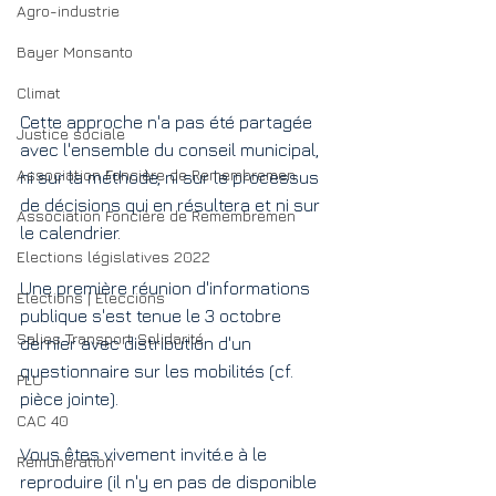
Agro-industrie
Bayer Monsanto
Climat
Cette approche n'a pas été partagée 
Justice sociale
avec l'ensemble du conseil municipal, 
Association Foncière de Remembremen
ni sur la méthode, ni sur le processus 
de décisions qui en résultera et ni sur 
Association Foncière de Remembremen
le calendrier.
Elections législatives 2022
Une première réunion d'informations 
Elections | Eleccions
publique s'est tenue le 3 octobre 
Salies Transport Solidarité
dernier avec distribution d'un 
questionnaire sur les mobilités (cf. 
PLU
pièce jointe). 
CAC 40
Vous êtes vivement invité.e à le 
Rémunération
reproduire (il n'y en pas de disponible 