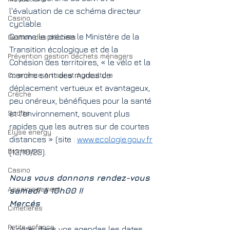
l'évaluation de ce schéma directeur 
Casino
cyclable.
Comme le précise le Ministère de la 
Gestion des déchets
Transition écologique et de la 
Prévention gestion déchets ménagers
Cohésion des territoires, « le vélo et la 
Commerce Artisanat Agriculture
marche sont des modes de 
déplacement vertueux et avantageux, 
Crèche
peu onéreux, bénéfiques pour la santé 
Scotts
et l'environnement, souvent plus 
rapides que les autres sur de courtes
Elyse energy
distances » (site : 
www.ecologie.gouv.fr
Biomasse
(13/10/23).
Casino
Nous vous donnons rendez-vous 
Assainissement
samedi à 10h00 !!
Mercés
Cimetières
Petite enfance
A noter dans vos agendas les dates 