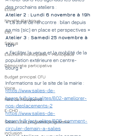
des prochains ateliers :
Ecole
Atelier 2 : Lundi 6 novembre à 19h
Navette électrique
« La zone de rencontre : bilan depuis 
sa mis (sic) en place et perspectives »
Eau
Atelier 3 : Samedi 25 novembre à 
Saleys
10h
« Faciliter la venue et la mobilité de la 
Elections municipales - Municipaus
population extérieure en centre-
Démocratie participative
bourg »
Budget principal CFU
Informations sur le site de la mairie :
Voirie
https://www.salies-de-
bearn.fr/fr/actualites/802-ameliorer-
Parc de Mosqueros
nos-deplacements-2
E-CHO
https://www.salies-de-
bearn.fr/fr/actualites/806-comment-
Salies Unie programa programme
circuler-demain-a-salies
inclusion