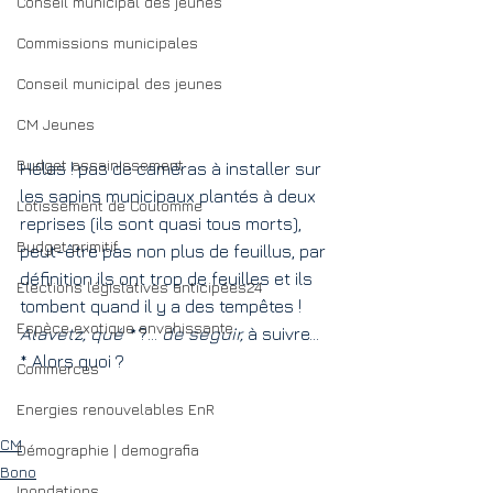
Conseil municipal des jeunes
Commissions municipales
Conseil municipal des jeunes
CM Jeunes
Budget assainissement
Hélas ! pas de caméras à installer sur 
les sapins municipaux plantés à deux 
Lotissement de Coulomme
reprises (ils sont quasi tous morts), 
Budget primitif
peut-être pas non plus de feuillus, par 
définition ils ont trop de feuilles et ils 
Elections législatives anticipées24
tombent quand il y a des tempêtes ! 
Espèce exotique envahissante
Alavetz, qué *
 ?... 
de seguir,
 à suivre...
* Alors quoi ?
Commerces
Energies renouvelables EnR
CM
Démographie | demografia
Bono
Inondations