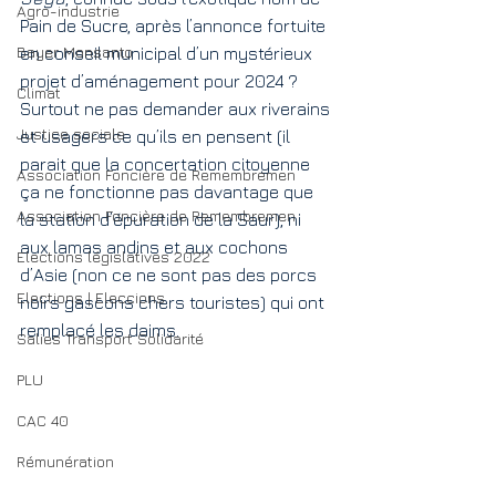
Agro-industrie
Pain de Sucre, après l’annonce fortuite 
Bayer Monsanto
en conseil municipal d’un mystérieux 
projet d’aménagement pour 2024 ?
Climat
Surtout ne pas demander aux riverains 
Justice sociale
et usagers ce qu’ils en pensent (il 
parait que la concertation citoyenne 
Association Foncière de Remembremen
ça ne fonctionne pas davantage que 
Association Foncière de Remembremen
la station d’épuration de la Saur), ni 
aux lamas andins et aux cochons 
Elections législatives 2022
d’Asie (non ce ne sont pas des porcs 
Elections | Eleccions
noirs gascons chers touristes) qui ont 
remplacé les daims.
Salies Transport Solidarité
PLU
CAC 40
Rémunération