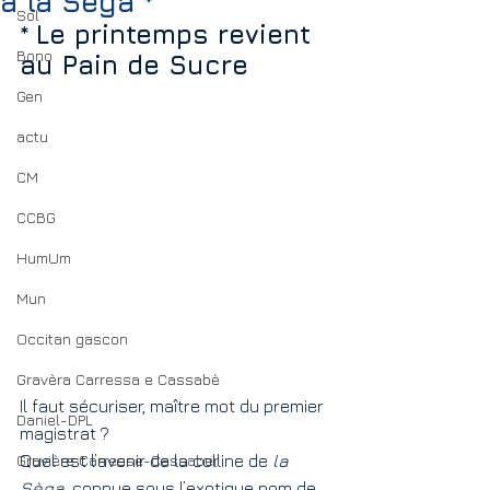
a la Sèga *
Sol
* 
Le printemps revient 
Bono
au Pain de Sucre
Gen
actu
CM
CCBG
HumUm
Mun
Occitan gascon
Gravèra Carressa e Cassabè
Il faut sécuriser, maître mot du premier 
Daniel-DPL
magistrat ?
Gravière Carresse-Cassaber
Quel est l’avenir de la colline de 
la 
Sèga
, connue sous l’exotique nom de 