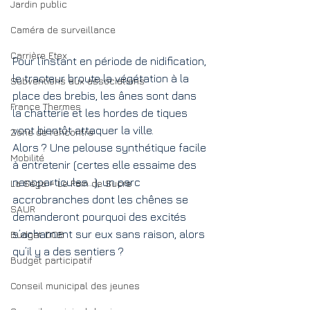
Jardin public
Caméra de surveillance
Carrière Etex
Pour l’instant en période de nidification, 
le tracteur broute la végétation à la 
Subventions aux associations
place des brebis, les ânes sont dans 
France Thermes
la chatterie et les hordes de tiques 
vont bientôt attaquer la ville.
Zone de rencontre
Alors ? Une pelouse synthétique facile 
Mobilité
à entretenir (certes elle essaime des 
nanoparticules...), un parc 
La Sèga = Le Pain de Sucre
accrobranches dont les chênes se 
SAUR
demanderont pourquoi des excités 
s’acharnent sur eux sans raison, alors 
Budget DOB
qu’il y a des sentiers ?
Budget participatif
Conseil municipal des jeunes