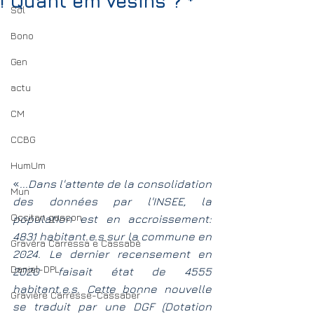
! Quant èm vesins ? *
Sol
Bono
Gen
actu
CM
CCBG
HumUm
«
...Dans l'attente de la consolidation 
Mun
des données par l'INSEE, la 
Occitan gascon
population est en accroissement: 
4831 habitant.e.s sur la commune en 
Gravèra Carressa e Cassabè
2024. Le dernier recensement en 
Daniel-DPL
2020 faisait état de 4555 
habitant.e.s. Cette bonne nouvelle 
Gravière Carresse-Cassaber
se traduit par une DGF (Dotation 