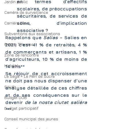
en termes d’effectifs 
Jardin public
scolaires, de préoccupations 
Caméra de surveillance
sécuritaires, de services de 
soins, d’implication 
Carrière Etex
associative ?
Subventions aux associations
Rappelons que 
Salias
 – Salies en 
France Thermes
2021, c’est 41 % de retraités, 4 % 
de commerçants et artisans, 1 % 
Zone de rencontre
d’agriculteurs, 10 % de moins de 
Mobilité
14 ans**
Se réjouir de cet accroissement 
La Sèga = Le Pain de Sucre
ne doit pas nous dispenser d‘une 
SAUR
analyse détaillée de ces chiffres 
et de ses conséquences sur le 
Budget DOB
devenir 
de la nosta ciutat salièra 
Budget participatif
***
Conseil municipal des jeunes