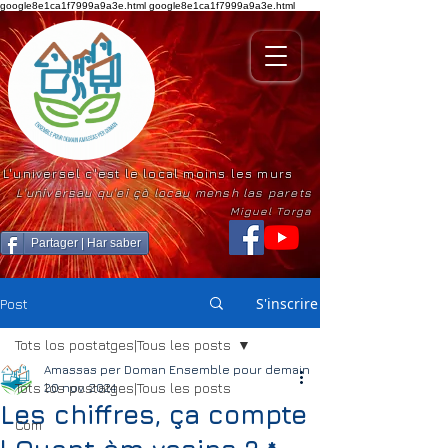
google8e1ca1f7999a9a3e.html
google8e1ca1f7999a9a3e.html
L'universel c'est le local moins les murs
L'universau qu'ei çò locau mensh las parets
Miguel Torga
Partager | Har saber
S'inscrire
Post
Tots los postatges|Tous les posts
Amassas per Doman Ensemble pour demain
Tots los postatges|Tous les posts
20 nov. 2024
Les chiffres, ça compte
Com