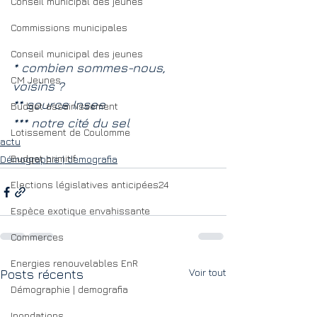
Conseil municipal des jeunes
Commissions municipales
Conseil municipal des jeunes
* combien sommes-nous, 
CM Jeunes
voisins ?
** source Insee
Budget assainissement
*** notre cité du sel
Lotissement de Coulomme
actu
Budget primitif
Démographie | demografia
Elections législatives anticipées24
Espèce exotique envahissante
Commerces
Energies renouvelables EnR
Voir tout
Posts récents
Démographie | demografia
Inondations