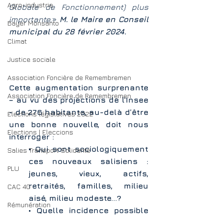
Agro-industrie
Globale de Fonctionnement) plus 
importante.
» 
M. le Maire en Conseil 
Bayer Monsanto
municipal du 28 février 2024.
Climat
Justice sociale
Association Foncière de Remembremen
Cette augmentation surprenante 
Association Foncière de Remembremen
– au vu des projections de l’Insee 
- de 276 habitants, au-delà d’être 
Elections législatives 2022
une bonne nouvelle, doit nous 
Elections | Eleccions
interroger :
• Qui sont sociologiquement 
Salies Transport Solidarité
ces nouveaux salisiens : 
PLU
jeunes, vieux, actifs, 
retraités, familles, milieu 
CAC 40
aisé, milieu modeste…? 
Rémunération
• Quelle incidence possible 