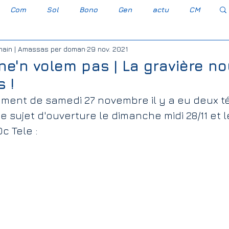
Com
Sol
Bono
Gen
actu
CM
main | Amassas per doman
29 nov. 2021
Occitan gascon
Gravèra Carressa e Cassabè
ne'n volem pas | La gravière n
 !
esse-Cassaber
Agro-industrie
Bayer Monsanto
ment de samedi 27 novembre il y a eu deux tél
e sujet d'ouverture le dimanche midi 28/11 et 
c Tele : 
Association Foncière de Remembremen
embremen
Elections législatives 2022
s Transport Solidarité
PLU
CAC 40