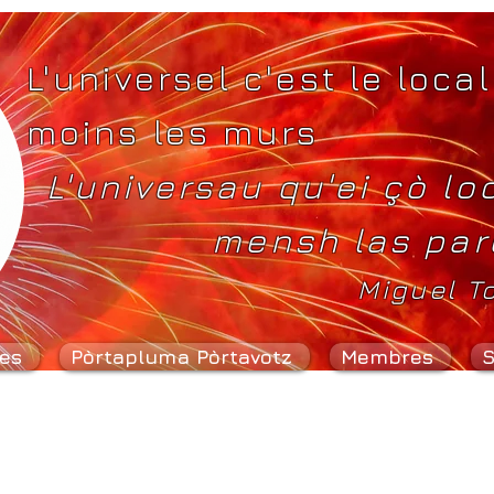
L'universel c'est le local
moins les murs
L'universau qu'ei çò lo
mensh las par
Miguel T
es
Pòrtapluma Pòrtavotz
Membres
S