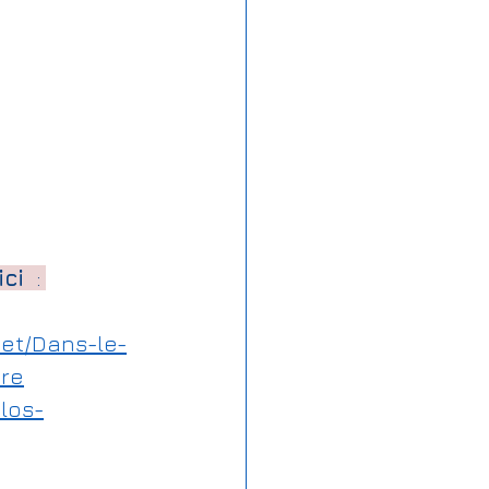
ci 
 : 
net/Dans-le-
ere
-los-