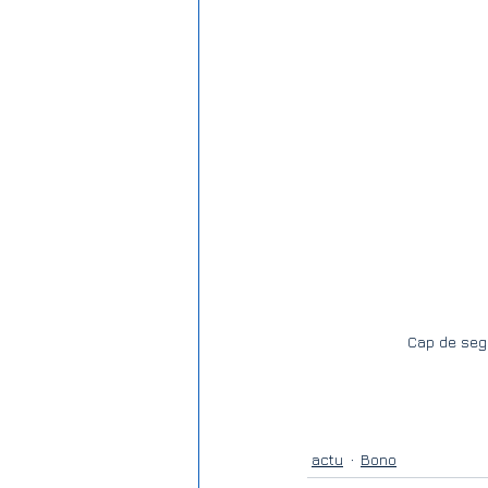
Cap de seg
actu
Bono