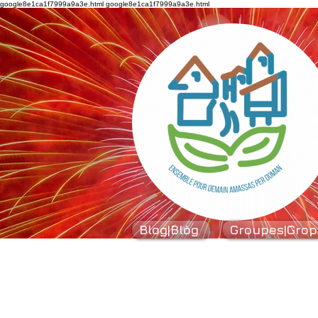
google8e1ca1f7999a9a3e.html
google8e1ca1f7999a9a3e.html
Blog|Blòg
Groupes|Grop