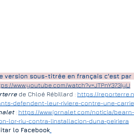
ic
Caméra de surveillance
Carrière Etex
France Thermes
 version sous-titrée en français c'est par i
tps://www.youtube.com/watch?v=JTPnY373iyU
rterre
 de Chloé Rébillard : 
https://reporterre.
nts-defendent-leur-riviere-contre-une-carri
nalet
 : 
https://www.jornalet.com/noticia/bearn
n-lor-riu-contra-linstallacion-duna-peiriera
sitar lo Facebook