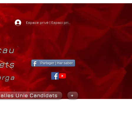
Espace privé | Espaci privat
cau
ets
Partager | Har saber
orga
alies Unie Candidats
+