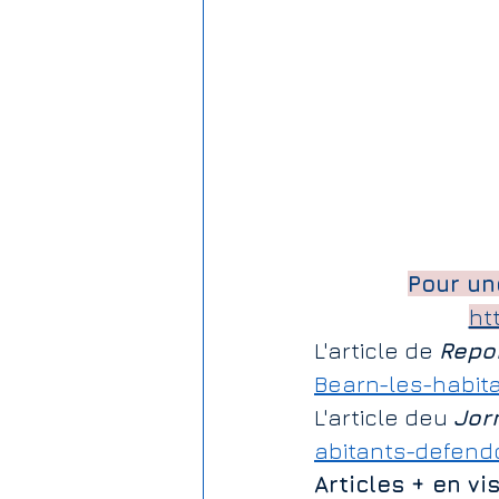
Rémunération
Jardin publ
Subventions aux associations
Pour une
ht
L'article de 
Repo
Bearn-les-habita
L'article deu 
Jor
abitants-defendo
Articles + en vi