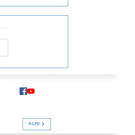
e à cailloux de
saber : une
nistration autiste
man
 un projet d'un autre
!
N SALIAS
RGPD