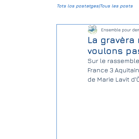
Tots los postatges|Tous les posts
Ensemble pour de
CCBG
HumUm
Mun
La gravèra 
voulons pas
Daniel-DPL
Gravière Carr
Sur le rassemble
France 3 Aquitain
de Marie Lavit d'Ò
Climat
Justice sociale
Association Foncière de Rem
Elections | Eleccions
Salie