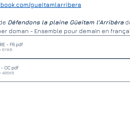
ebook.com/gueitamlarribera
de 
Défendons la plaine Güeitam l'Arribèra
 d
er doman - Ensemble pour demain en français
RE - FR
.pdf
• 611KB
 - OC
.pdf
 • 486KB