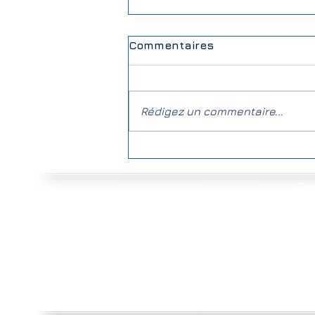
Commentaires
Rédigez un commentaire...
Usina a calhaus, que
nani !
En
Ensembl