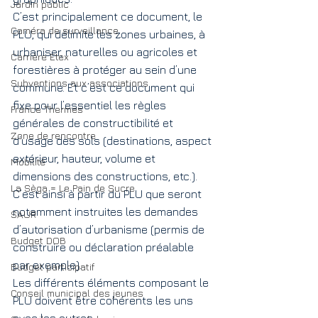
Jardin public
C’est principalement ce document, le 
Caméra de surveillance
PLU, qui délimite les zones urbaines, à 
urbaniser, naturelles ou agricoles et 
Carrière Etex
forestières à protéger au sein d’une 
Subventions aux associations
commune. Et c’est ce document qui 
fixe pour l’essentiel les règles 
France Thermes
générales de constructibilité et 
Zone de rencontre
d’usage des sols (destinations, aspect 
extérieur, hauteur, volume et 
Mobilité
dimensions des constructions, etc.). 
La Sèga = Le Pain de Sucre
C’est ainsi à partir du PLU que seront 
notamment instruites les demandes 
SAUR
d’autorisation d’urbanisme (permis de 
Budget DOB
construire ou déclaration préalable 
par exemple).
Budget participatif
Les différents éléments composant le 
Conseil municipal des jeunes
PLU doivent être cohérents les uns 