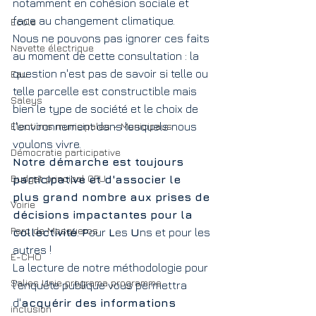
notamment en cohésion sociale et 
face au changement climatique. 
Ecole
Nous ne pouvons pas ignorer ces faits 
Navette électrique
au moment de cette consultation : la 
question n'est pas de savoir si telle ou 
Eau
telle parcelle est constructible mais 
Saleys
bien le type de société et le choix de 
Elections municipales - Municipaus
l'environnement dans lesquels nous 
voulons vivre.
Démocratie participative
Notre démarche est toujours 
Budget principal CFU
participative et d'associer le 
plus grand nombre aux prises de 
Voirie
décisions impactantes pour la 
Parc de Mosqueros
collectivité
. 
P
our 
L
es 
U
ns et pour les 
autres !
E-CHO
La lecture de notre méthodologie pour 
Salies Unie programa programme
l'enquête publique vous permettra 
d'
acquérir des informations 
inclusion