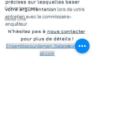
précises sur lesquelles baser 
Cultura bearnesa
votre argumentation
 lors de votre 
entretien avec le commissaire-
Salies Unie
enquêteur.
N'hésitez pas à 
nous contacter
pour plus de détails !
Ensemblepourdemain_Salies@protonm
ail.com
07 79 00 11 80
actu
PLU
Voir tout
Posts récents