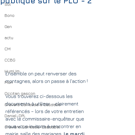
publique sur le PLU - 2
Sol
Bono
Gen
actu
CM
CCBG
HumUm
Ensemble on peut renverser des 
montagnes, alors on passe à l'action !
Mun
Occitan gascon
Vous trouverez ci-dessous les 
documents à utiliser – clairement 
Gravèra Carressa e Cassabè
référencés – lors de votre entretien 
Daniel-DPL
avec le commissaire-enquêteur que 
nous vous invitons à rencontrer en 
Gravière Carresse-Cassaber
mairie, salle des mariages, 
le mardi 