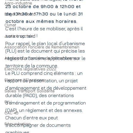
Agro-industrie
25 octobre de 9h00 à 12h00 et 
de 13h30 à 17h30 ou le lundi 31 
Bayer Monsanto
octobre aux mêmes horaires
.
Climat
C'est l'heure de se mobiliser, après il 
Justice sociale
sera trop tard !
Pour rappel, le plan local d’urbanisme 
Association Foncière de Remembremen
(PLU) est le document qui précise les 
Association Foncière de Remembremen
règles d’urbanisme applicables sur le 
territoire de la commune.
Elections législatives 2022
Le PLU comprend cinq éléments : un 
Elections | Eleccions
rapport de présentation, un projet 
d’aménagement et de développement 
Salies Transport Solidarité
durable (PADD), des orientations 
PLU
d’aménagement et de programmation 
(OAP), un règlement et des annexes.
CAC 40
Chacun d’entre eux peut 
Rémunération
s’accompagner de documents 
graphiques.