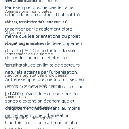
avec les autres.
Conseil municipal des jeunes
Par exemple lorsque des terrains, 
Commissions municipales
situés dans un secteur d’habitat très 
diffus, sont classés en zone à 
Conseil municipal des jeunes
urbaniser par le règlement alors 
CM Jeunes
même que les orientations du projet 
Budget assainissement
d’aménagement et de développement 
durable (PADD) manifestent la volonté 
Lotissement de Coulomme
de rendre inconstructibles des 
Budget primitif
terrains situés en limite de secteurs 
naturels atteints par l’urbanisation.
Elections législatives anticipées24
Autre exemple lorsque tout un secteur 
Espèce exotique envahissante
est classé en zone agricole alors que 
le PADD prévoit dans ce secteur des 
Commerces
zones d’extension économique et 
Energies renouvelables EnR
d’équipement nécessitant, au moins 
partiellement, une urbanisation.
Démographie | demografia
Une fois que le conseil municipal a 
Inondations