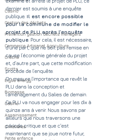
examiné et arrêté le projet de PLU, ce 
dernier est soumis à une enquête 
Casino
publique. 
Il est encore possible 
Gestion des déchets
pour la commune de modifier le 
projet de PLU après l’enquête 
Prévention gestion déchets ménagers
publique
. Pour cela, il est nécessaire, 
Commerce Artisanat Agriculture
d’une part, que ne soit pas remise en 
cause l’économie générale du projet 
Crèche
et, d’autre part, que cette modification 
Scotts
procède de l’enquête. 
On mesure l’importance que revêt le 
Elyse energy
PLU dans la conception et 
Biomasse
l’aménagement du Salies de demain.
Ce PLU va nous engager pour les dix à 
Casino
quinze ans à venir. Nous savons par 
Assainissement
ailleurs que nous traversons une 
période critique et que c'est 
Cimetières
maintenant que se joue notre futur, 
Petite enfance