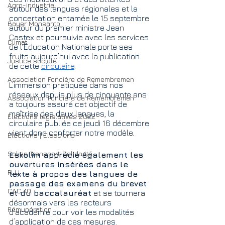
Agro-industrie
autour des langues régionales et la 
concertation entamée le 15 septembre 
Bayer Monsanto
autour du premier ministre Jean 
Castex et poursuivie avec les services 
Climat
de l'Éducation Nationale porte ses 
fruits aujourd’hui avec la publication 
Justice sociale
de cette 
circulaire
.
Association Foncière de Remembremen
L’immersion pratiquée dans nos 
réseaux depuis plus de cinquante ans 
Association Foncière de Remembremen
a toujours assuré cet objectif de 
maîtrise des deux langues, la 
Elections législatives 2022
circulaire publiée ce jeudi 16 décembre 
vient donc conforter notre modèle.
Elections | Eleccions
Salies Transport Solidarité
Eskolim apprécie également les 
ouvertures insérées dans le 
PLU
texte à propos des langues de 
passage des examens du brevet 
CAC 40
et du baccalauréat
 et se tournera 
désormais vers les recteurs 
Rémunération
d’académie pour voir les modalités 
d’application de ces mesures.