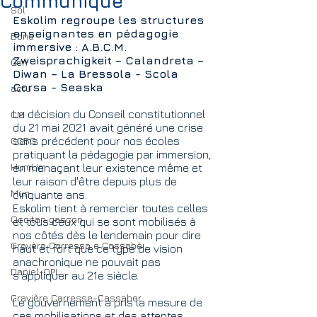
Communiqué
Sol
Eskolim regroupe les structures 
enseignantes en pédagogie 
Bono
immersive : A.B.C.M. 
Zweisprachigkeit – Calandreta – 
Gen
Diwan – La Bressola - Scola 
Corsa - Seaska
actu
La décision du Conseil constitutionnel 
CM
du 21 mai 2021 avait généré une crise 
CCBG
sans précédent pour nos écoles 
pratiquant la pédagogie par immersion,
HumUm
en menaçant leur existence même et 
leur raison d'être depuis plus de 
Mun
cinquante ans.
Eskolim tient à remercier toutes celles 
Occitan gascon
et tous ceux qui se sont mobilisés à 
nos côtés dès le lendemain pour dire 
Gravèra Carressa e Cassabè
haut et fort que ce type de vision 
anachronique ne pouvait pas 
Daniel-DPL
s’appliquer au 21e siècle.
Gravière Carresse-Cassaber
Le gouvernement a pris la mesure de 
ces mobilisations et des attentes 