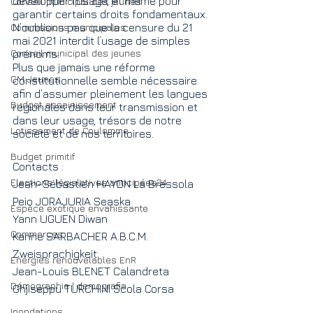
développer l’usage, et même pour 
Conseil municipal des jeunes
garantir certains droits fondamentaux. 
Commissions municipales
N’oublions pas que la censure du 21 
mai 2021 interdit l’usage de simples 
Conseil municipal des jeunes
prénoms. 
Plus que jamais une réforme 
CM Jeunes
constitutionnelle semble nécessaire 
afin d’assumer pleinement les langues 
Budget assainissement
régionales dans leur transmission et 
dans leur usage, trésors de notre 
Lotissement de Coulomme
société et de nos territoires.
Budget primitif
Contacts :
Elections législatives anticipées24
Jean-Sébastien HAYDN La Bressola
Peio JORAJURIA Seaska
Espèce exotique envahissante
Yann UGUEN Diwan
Commerces
Karine SARBACHER A.B.C.M. 
Zweisprachigkeit
Energies renouvelables EnR
Jean-Louis BLENET Calandreta
Démographie | demografia
Ghjiseppu TURCHINI Scola Corsa
Inondations