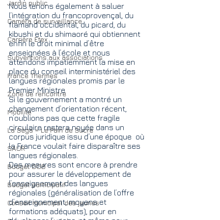
Jardin public
Nous tenons également à saluer 
l’intégration du francoprovençal, du 
Caméra de surveillance
flamand occidental, du picard, du 
kibushi et du shimaoré qui obtiennent 
Carrière Etex
enfin le droit minimal d’être 
enseignées à l’école et nous 
Subventions aux associations
attendons impatiemment la mise en 
place du conseil interministériel des 
France Thermes
langues régionales promis par le 
Premier Ministre.
Zone de rencontre
Si le gouvernement a montré un 
changement d’orientation récent, 
Mobilité
n’oublions pas que cette fragile 
circulaire restera noyée dans un 
La Sèga = Le Pain de Sucre
corpus juridique issu d’une époque  où 
la France voulait faire disparaître ses 
SAUR
langues régionales.
Des mesures sont encore à prendre 
Budget DOB
pour assurer le développement de 
l’enseignement des langues 
Budget participatif
régionales (généralisation de l’offre 
d’enseignement, moyens et 
Conseil municipal des jeunes
formations adéquats), pour en 