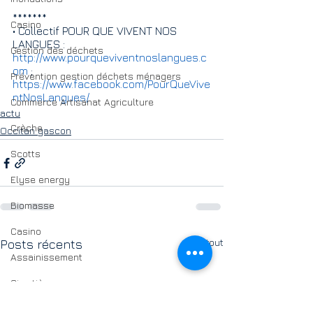
*******
Casino
• Collectif POUR QUE VIVENT NOS 
LANGUES :  
Gestion des déchets
http://www.pourqueviventnoslangues.c
om
 ; 
Prévention gestion déchets ménagers
https://www.facebook.com/PourQueVive
ntNosLangues/
Commerce Artisanat Agriculture
actu
Crèche
Occitan gascon
Scotts
Elyse energy
Biomasse
Casino
Voir tout
Posts récents
Assainissement
Cimetières
Petite enfance